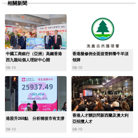
相關新聞
中國工商銀行（亞洲）高鐵香港
香港擬修例全面規管飼養牛羊須
西九龍站個人理財中心開
領牌
08-10
08-10
香港人才辦訪問新西蘭及澳大利
港股升269點 分析稱後市有支撐
亞招攬人才
08-10
08-10