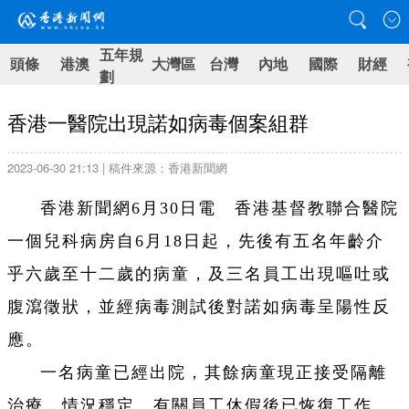
五年規
頭條
港澳
大灣區
台灣
內地
國際
財經
劃
香港一醫院出現諾如病毒個案組群
2023-06-30 21:13 | 稿件來源：香港新聞網
香港新聞網6月30日電 香港基督教聯合醫院
一個兒科病房自6月18日起，先後有五名年齡介
乎六歲至十二歲的病童，及三名員工出現嘔吐或
腹瀉徵狀，並經病毒測試後對諾如病毒呈陽性反
應。
一名病童已經出院，其餘病童現正接受隔離
治療，情況穩定。有關員工休假後已恢復工作。