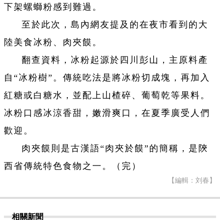
下架螺螄粉感到難過。
至於此次，島內網友提及的在夜市看到的大
陸美食冰粉、肉夾饃。
翻查資料，冰粉起源於四川彭山，主原料產
自“冰粉樹”。傳統吃法是將冰粉切成塊，再加入
紅糖或白糖水，並配上山楂碎、葡萄乾等果料。
冰粉口感冰涼香甜，嫩滑爽口，在夏季廣受人們
歡迎。
肉夾饃則是古漢語“肉夾於饃”的簡稱，是陝
西省傳統特色食物之一。（完）
【編輯：刘春】
相關新聞