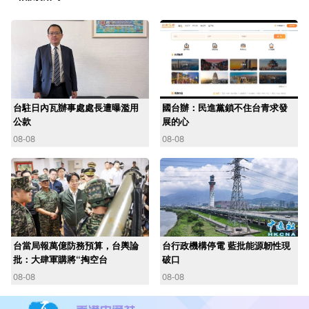
台駐日內瓦辦事處處長遭曝濫用
國台辦：民進黨鎖不住台青求發
公款
展的心
08-08
08-08
台當局報萬億防務預算，台輿論
台行政機構停電 藍批能源韌性現
批：大肆軍購將“掏空台
破口
08-08
08-08