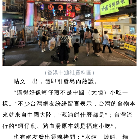
（香港中通社資料圖）
帖文一出，隨即引發島內熱議。
“講得好像蚵仔煎不是中國（大陸）小吃一
樣。”不少台灣網友紛紛留言表示，台灣的食物本
來就來自中國大陸，“葱油餅什麼都是”；台灣流
行的“蚵仔煎、豬血湯原本就是福建小吃”。
也有網友發出靈魂拷問：“水餃、燒餅、麵