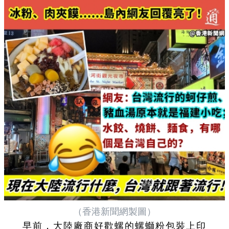
（香港新聞網製圖）
早前，大陸廠商好歡螺的螺螄粉包裝上印