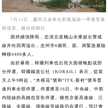
7月15日，慶尚北道奉化郡鳳城面一帶遭受暴
雨侵害。圖自韓聯社
因持續強降雨，忠清北道槐山水庫超出警戒
線并向四周溢出，忠州市6個邑、面、洞緊急避險
轉移6400多人。
由於暴雨，韓國列車也出現大面積晚點或部
分停運。韓國鐵道公社（KORAIL）表示，從當
天上午9時起，“木槿花”號和“ITX-新村”號等普
速列車全部停運，停運將至16日。中央線、中部
內陸線的高鐵也宣告停運。雖然京釜高速線、江
陵線、全羅線、湖南線等線路仍在運行，預計會