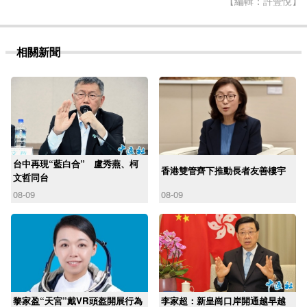
【編輯：許豐悅】
相關新聞
台中再現“藍白合” 盧秀燕、柯
香港雙管齊下推動長者友善樓宇
文哲同台
08-09
08-09
黎家盈“天宮”戴VR頭盔開展行為
李家超：新皇崗口岸開通越早越