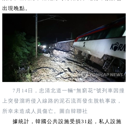
出現晚點。
7月14日，忠清北道一輛“無窮花”號列車因撞
上突發溜坍侵入線路的泥石流而發生脫軌事故，
所幸未造成人員傷亡。圖自韓聯社
據統計，韓國公共設施受損31起，私人設施