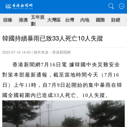
五年規
頭條
港澳
大灣區
台灣
內地
國際
財經
劃
韓國持續暴雨已致33人死亡10人失蹤
2023-07-16 14:43 | 稿件來源：香港新聞網
香港新聞網7月16日電 據韓國中央災難安全
對策本部最新通報，截至當地時間今天（7月16
日）上午11時，自7月9日起開始的集中暴雨在韓
國全國範圍內已造成33人死亡、10人失蹤。