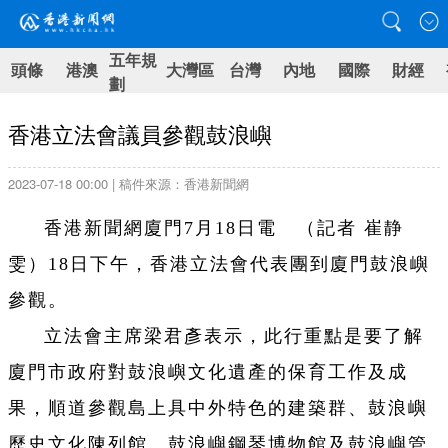
五年規
頭條
港澳
大灣區
台灣
內地
國際
財經
劃
香港立法會議員參觀鼓浪嶼
2023-07-18 00:00 | 稿件來源：香港新聞網
香港新聞網廈門7月18日電 （記者 崔静
雯）18日下午，香港立法會代表團到廈門鼓浪嶼
參觀。
立法會主席梁君彥表示，此行重點是要了解
廈門市政府對鼓浪嶼文化遺產的保育工作及成
果，順道參觀島上具中外特色的建築群、鼓浪嶼
歷史文化陳列館、鼓浪嶼鋼琴博物館及鼓浪嶼管