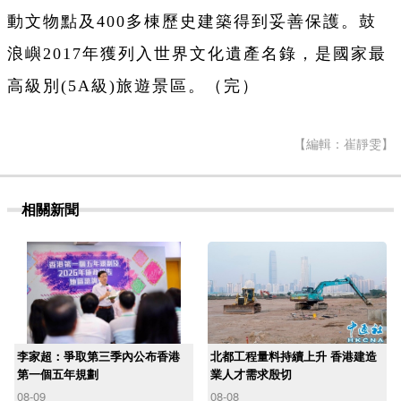
動文物點及400多棟歷史建築得到妥善保護。鼓
浪嶼2017年獲列入世界文化遺產名錄，是國家最
高級別(5A級)旅遊景區。（完）
【編輯：崔靜雯】
相關新聞
李家超：爭取第三季內公布香港
北都工程量料持續上升 香港建造
第一個五年規劃
業人才需求殷切
08-09
08-08