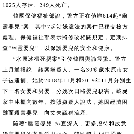
1025人存活、249人死亡。
韓國保健福祉部說，警方正在偵辦814起“幽
靈嬰兒”案，其中7起涉嫌違法的案件已移交檢方
處理。保健福祉部表示將修改相關規定，定期排
查“幽靈嬰兒”，以保護嬰兒的安全和健康。
“水原冰櫃死嬰案”引發韓國輿論震驚。警方
上月通報說，該案嫌疑人、一名30多歲水原市女
子被逮捕。她於2018年11月和2019年11月分別生
下一名女嬰和男嬰，分娩次日將嬰兒殺害，藏屍
家中冰櫃內數年。按照嫌疑人說法，她因經濟困
難而殺害嬰兒，向丈夫謊稱流產。
隨著“幽靈嬰兒”排查深入，更多虐待和故意