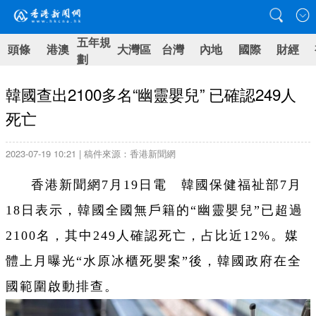
五年規
頭條
港澳
大灣區
台灣
內地
國際
財經
劃
韓國查出2100多名“幽靈嬰兒” 已確認249人
死亡
2023-07-19 10:21 | 稿件來源：香港新聞網
香港新聞網7月19日電 韓國保健福祉部7月
18日表示，韓國全國無戶籍的“幽靈嬰兒”已超過
2100名，其中249人確認死亡，占比近12%。媒
體上月曝光“水原冰櫃死嬰案”後，韓國政府在全
國範圍啟動排查。