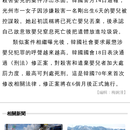
殺害嬰兒的案件浮出水面。韓國警方14日通報，
光州市一女子因涉嫌殺害一名剛出生6天的嬰兒被
控謀殺。她起初謊稱將已死亡嬰兒丟棄，後承認
自己故意致嬰兒窒息死亡後把遺體放進垃圾袋。
類似案件相繼曝光後，韓國社會要求嚴懲涉
嬰兒犯罪的呼聲越來越高。韓國國會18日表決通
過《刑法》修正案，對殺害和遺棄嬰兒者加大處
罰力度，最高可判處死刑。這是韓國70年來首次
修改相關法律，修正案將在6個月後正式施行。
【編輯：梅婉潼】
相關新聞