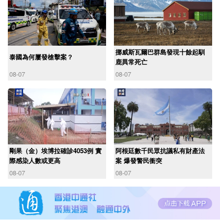
挪威斯瓦爾巴群島發現十餘起馴
泰國為何屢發槍擊案？
鹿異常死亡
08-07
08-07
剛果（金）埃博拉確診4053例 實
阿根廷數千民眾抗議私有財產法
際感染人數或更高
案 爆發警民衝突
08-07
08-07