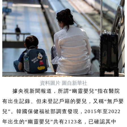
資料圖片 圖自新華社
據央視新聞報道，所謂“幽靈嬰兒”指在醫院
有出生記錄、但未登記戶籍的嬰兒，又稱“無戶嬰
兒”。韓國保健福祉部調查發現，2015年至2022
年出生的“幽靈嬰兒”共有2123名，已確認其中