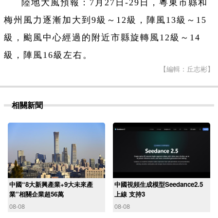
陸地大風預報：7月27日-29日，粵東市縣和
梅州風力逐漸加大到9級～12級，陣風13級～15
級，颱風中心經過的附近市縣旋轉風12級～14
級，陣風16級左右。
【編輯：丘志彬】
相關新聞
中國“8大新興產業+9大未來產
中國視頻生成模型Seedance2.5
業”相關企業超56萬
上線 支持3
08-08
08-08