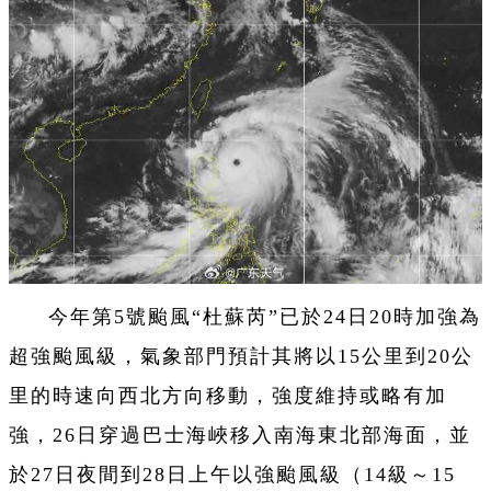
今年第5號颱風“杜蘇芮”已於24日20時加強為
超強颱風級，氣象部門預計其將以15公里到20公
里的時速向西北方向移動，強度維持或略有加
強，26日穿過巴士海峽移入南海東北部海面，並
於27日夜間到28日上午以強颱風級（14級～15