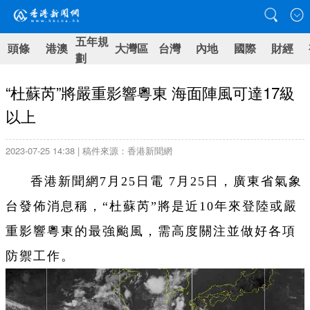
五年規
頭條
港澳
大灣區
台灣
內地
國際
財經
劃
“杜蘇芮”將嚴重影響粵東 海面陣風可達17級
以上
2023-07-25 14:38 | 稿件來源：香港新聞網
香港新聞網7月25日電 7月25日，廣東省氣象
台發佈消息稱，“杜蘇芮”將是近10年來登陸或嚴
重影響粵東的最強颱風，需高度關注並做好各項
防禦工作。