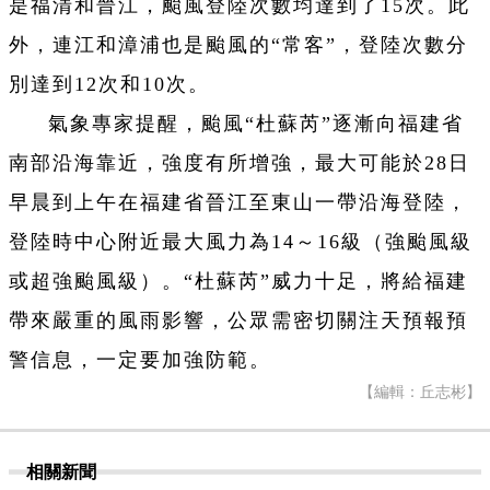
是福清和晉江，颱風登陸次數均達到了15次。此
外，連江和漳浦也是颱風的“常客”，登陸次數分
別達到12次和10次。
氣象專家提醒，颱風“杜蘇芮”逐漸向福建省
南部沿海靠近，強度有所增強，最大可能於28日
早晨到上午在福建省晉江至東山一帶沿海登陸，
登陸時中心附近最大風力為14～16級（強颱風級
或超強颱風級）。“杜蘇芮”威力十足，將給福建
帶來嚴重的風雨影響，公眾需密切關注天預報預
警信息，一定要加強防範。
【編輯：丘志彬】
相關新聞