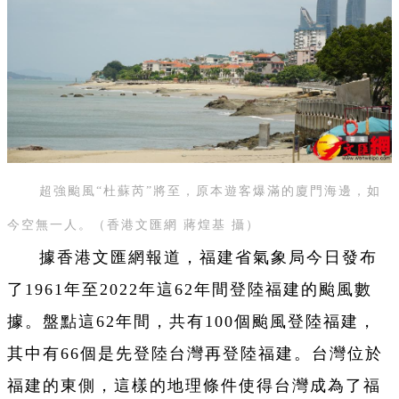
超強颱風“杜蘇芮”將至，原本遊客爆滿的廈門海邊，如
今空無一人。（香港文匯網 蔣煌基 攝）
據香港文匯網報道，福建省氣象局今日發布
了1961年至2022年這62年間登陸福建的颱風數
據。盤點這62年間，共有100個颱風登陸福建，
其中有66個是先登陸台灣再登陸福建。台灣位於
福建的東側，這樣的地理條件使得台灣成為了福