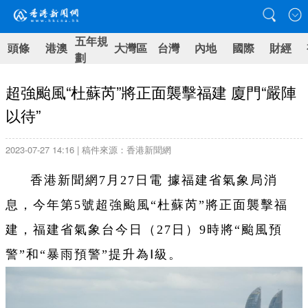
五年規
頭條
港澳
大灣區
台灣
內地
國際
財經
劃
超強颱風“杜蘇芮”將正面襲擊福建 廈門“嚴陣
以待”
2023-07-27 14:16 | 稿件來源：香港新聞網
香港新聞網7月27日電 據福建省氣象局消
息，今年第5號超強颱風“杜蘇芮”將正面襲擊福
建，福建省氣象台今日（27日）9時將“颱風預
警”和“暴雨預警”提升為Ⅰ級。