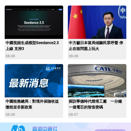
中國視頻生成模型Seedance2.5
中方籲日本當局傾聽民眾呼聲 停
上線 支持3
止在核問題上玩火
08-08
08-08
中國稅務總局：對境外保險收益
探訪寧德時代燈塔工廠 一分鐘
徵稅並非新政策
一個電芯的智造密碼
08-08
08-07