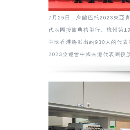
7月25日，烏蘭巴托2023東
代表團授旗典禮舉行。杭州第19
中國香港將派出約930人的代
2023亞運會中國香港代表團授