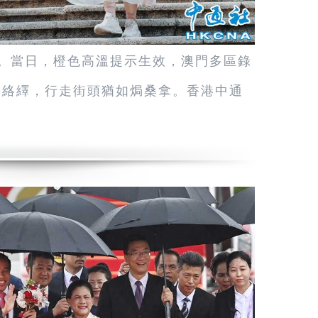
光。當日，橙色高溫提示生效，澳門多區錄
客絡繹，行走街頭猶如焗桑拿。香港中通