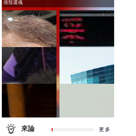
借殼還魂
來論
更 多