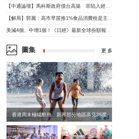
【中通論壇】馬科斯政府債台高築 菲陷入經濟困境與南海對抗惡循環？
【解局】郭麗：高市早苗推1%食品消費稅是主動作為還是被迫“飲鴆止渴”
美減4個、中增1個！《日經》最新全球份額報告透露了什麼？
圖集
更 多
香港周末極端酷熱 新界部分地區高見36度