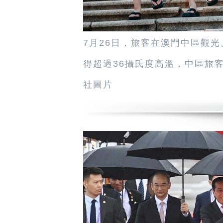
7月26日，旅客在澳門中區觀
得超過36攝氏度高溫，中區旅
社圖片