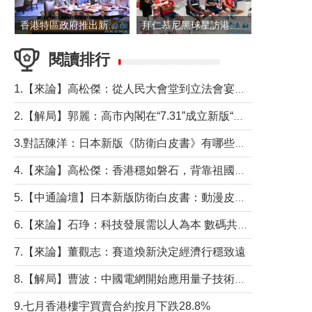
香港特區政府推出新一批銀色債券 每手1萬元保底息4.25厘
拜仁慕尼黑球星訪港 與球迷近距離互動
閱讀排行
1.【來論】高松傑：從人民大會堂到立法會宴會廳——香港管治新範式的完整拼圖
2.【解局】郭麗：高市內閣在“7.31”成立新版“特高課”意欲何為？
3.對話陳洋：日本新版《防衛白皮書》有哪些點值得警惕？
4.【來論】高松傑：香港穩如磐石，背靠祖國才是真正的“終極護城河”
5.【中通論壇】日本新版防衛白皮書：動漫皮包藏不住軍國野心
6.【來論】石琤：科技發展需以人為本 數碼共融不應讓長者放棄傳統生活方式
7.【來論】董觀志：賽道煥新決定經濟行穩致遠
8.【解局】曹波：中國電網開始應用量子技術，以後會不再停電嗎？
9.七月香港樓宇買賣合約按月下跌28.8%