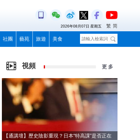
繁
简
2026年08月07日 星期五
社團
藝苑
旅遊
美食
視頻
更 多
【通講壇】歷史陰影重現？日本“特高課”是否正在