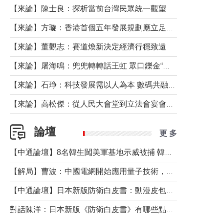
【來論】陳士良：探析當前台灣民眾統一觀望心態的深層成因
【來論】方璇：香港首個五年發展規劃應立足民生務實前行
【來論】董觀志：賽道煥新決定經濟行穩致遠
【來論】屠海鳴：兜兜轉轉話王虹 眾口鑠金“一邊倒”
【來論】石琤：科技發展需以人為本 數碼共融不應讓長者放棄傳統生活方式
【來論】高松傑：從人民大會堂到立法會宴會廳——香港管治新範式的完整拼圖
論壇
更 多
【中通論壇】8名韓生闖美軍基地示威被捕 韓國年輕人反美情緒從何而來？
【解局】曹波：中國電網開始應用量子技術，以後會不再停電嗎？
【中通論壇】日本新版防衛白皮書：動漫皮包藏不住軍國野心
對話陳洋：日本新版《防衛白皮書》有哪些點值得警惕？