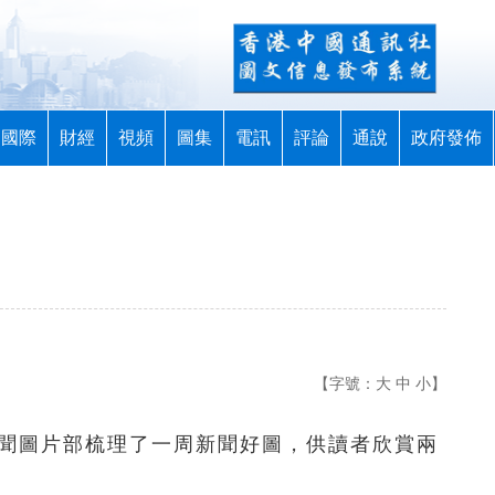
國際
財經
視頻
圖集
電訊
評論
通說
政府發佈
【字號：
大
中
小
】
新聞圖片部梳理了一周新聞好圖，供讀者欣賞兩