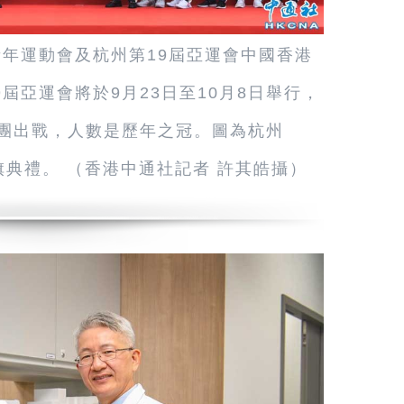
亞青年運動會及杭州第19屆亞運會中國香港
屆亞運會將於9月23日至10月8日舉行，
表團出戰，人數是歷年之冠。圖為杭州
旗典禮。 （香港中通社記者 許其皓攝）