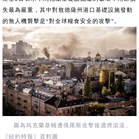
失最為嚴重，其中對敖德薩州港口基礎設施發動
的無人機襲擊是“對全球糧食安全的攻擊”。
圖為烏克蘭基輔遭俄羅斯攻擊後濃煙滾滾。
《紐約時報》資料圖