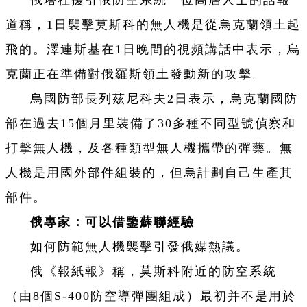
俄塔社援引俄防空系統一位高層人士的話報
道稱，1日襲擊莫斯科的無人機是從烏克蘭領土起
飛的。澤連斯基在1日晚間的視頻講話中表示，烏
克蘭正在準備對俄羅斯領土發動新的攻擊。
烏國防部長列茲尼科夫2日表示，烏克蘭國防
部在過去15個月里裝備了30多種不同型號偵察和
打擊無人機，及各種類型無人機攜帶的彈藥。無
人機是用國外部件組裝的，但烏計劃自己生產其
部件。
俄專家：可以借鑒蘇聯經驗
如何防範無人機襲擊引發俄媒熱議。
俄《報紙報》稱，莫斯科附近的防空系統
（由8個S-400防空導彈團組成）最初并不是用於