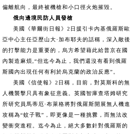
偏離航向，最終被機槍和小口徑火炮摧毀。
俄向邊境民防人員發槍
美國《華爾街日報》2日援引卡內基俄羅斯歐
亞中心主任亞歷山大·加布耶夫的話稱，深入敵後
的打擊能力是重要的，烏方希望藉此給普京在國
內製造麻煩,“但迄今為止，我們還沒有看到俄羅
斯國內出現任何有利於烏克蘭的政治反應”。
美國《信使報》2日稱，目前，對莫斯科的無
人機襲擊只具有象征意義。英國智庫查塔姆研究
所研究員馬蒂厄·布萊格將對俄羅斯開展無人機進
攻稱為“蚊子戰”，即更像是一種挑釁，而無法改
變衝突進程。迄今為止，絕大多數針對俄羅斯的