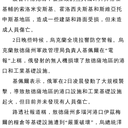
基輔的索洛米安斯基、霍洛西夫斯基和斯維亞托
申斯基地區，造成一些建築和路面受損，但未造
成人員傷亡。
2日晚些時候，烏克蘭全境拉響防空警報。烏
克蘭敖德薩州軍政管理局負責人基佩爾在“電
報”上稱，俄發射的無人機損壞了敖德薩地區的港
口和工業基礎設施。
基佩爾表示，俄軍在2日凌晨發動了大規模襲
擊，導致敖德薩地區的港口設施和工業基礎設施
起火，但目前并未發現有人員傷亡。
路透社報道稱，敖德薩州多瑙河港口伊茲梅
爾的糧倉等基礎設施遭到“嚴重破壞”，烏總統澤