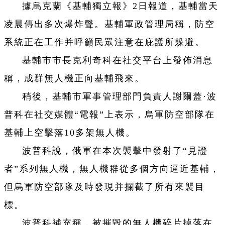
據烏克蘭《基輔獨立報》2日報道，基輔當天
凌晨傳出多次爆炸聲。基輔軍政管理局稱，防空
系統正在工作并呼籲民眾注意在庇護所躲避。
基輔市市長克利奇科在社交平台上發佈消息
稱，成群無人機正向基輔飛來。
稍後，基輔市軍事管理部門負責人謝爾蓋·波
普科在社交媒體“電報”上表示，烏軍防空部隊在
基輔上空擊落10多架無人機。
波普科說，俄軍在本次襲擊中發射了“見證
者”系列無人機，無人機群從多個方向逼近基輔，
但烏軍防空部隊及時發現并攔截了所有來襲目
標。
波普科補充稱，被摧毀的無人機碎片掉落在