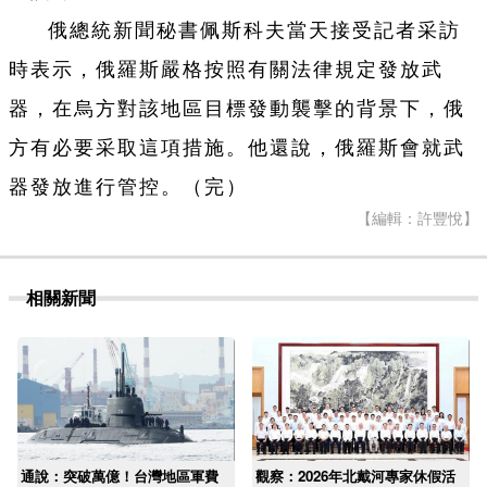
俄總統新聞秘書佩斯科夫當天接受記者采訪
時表示，俄羅斯嚴格按照有關法律規定發放武
器，在烏方對該地區目標發動襲擊的背景下，俄
方有必要采取這項措施。他還說，俄羅斯會就武
器發放進行管控。（完）
【編輯：許豐悅】
相關新聞
通說：突破萬億！台灣地區軍費
觀察：2026年北戴河專家休假活