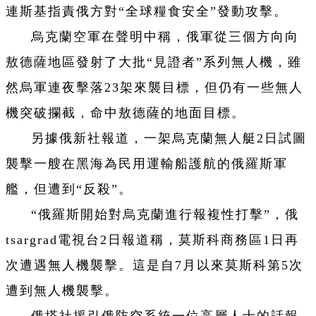
連斯基指責俄方對“全球糧食安全”發動攻擊。
烏克蘭空軍在聲明中稱，俄軍從三個方向向
敖德薩地區發射了大批“見證者”系列無人機，雖
然烏軍連夜擊落23架來襲目標，但仍有一些無人
機突破攔截，命中敖德薩的地面目標。
另據俄新社報道，一架烏克蘭無人艇2日試圖
襲擊一艘在黑海為民用運輸船護航的俄羅斯軍
艦，但遭到“反殺”。
“俄羅斯開始對烏克蘭進行報複性打擊”，俄
tsargrad電視台2日報道稱，莫斯科商務區1日再
次遭遇無人機襲擊。這是自7月以來莫斯科第5次
遭到無人機襲擊。