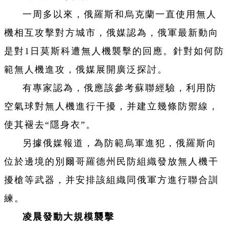
一周多以來，俄羅斯和烏克蘭一直使用無人
機相互攻擊對方城市，俄媒認為，俄軍最新動向
是對1日莫斯科遭無人機襲擊的回應。針對如何防
範無人機進攻，俄媒展開廣泛探討。
有專家認為，俄應該參考蘇聯經驗，利用防
空氣球對無人機進行干擾，并建立幾條防禦線，
使其褪去“隱身衣”。
另據俄媒報道，為防範烏軍進犯，俄羅斯向
位於邊境的別爾哥羅德州民防組織發放無人機干
擾槍等武器，并安排該組織同俄軍方進行聯合訓
練。
凌晨發動大規模襲擊