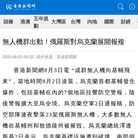
五年規
頭條
港澳
大灣區
台灣
內地
國際
財經
劃
無人機群出動！俄羅斯對烏克蘭展開報複
2023-08-03 09:22 | 稿件來源：香港新聞網
香港新聞網8月3日電 “成群無人機向基輔飛
來”，當地時間8月2日凌晨，烏克蘭首都基輔發生
爆炸，包括基輔在內的7個地區拉響防空警報，隨
後警報擴大至烏全境。烏克蘭空軍2日通報稱，防
空部隊連夜擊落23架俄羅斯無人機，大多數無人
機在基輔州和敖德薩州被摧毀。烏克蘭總統澤連
斯基2日表示，烏克蘭基礎設施遭到破壞，南部損