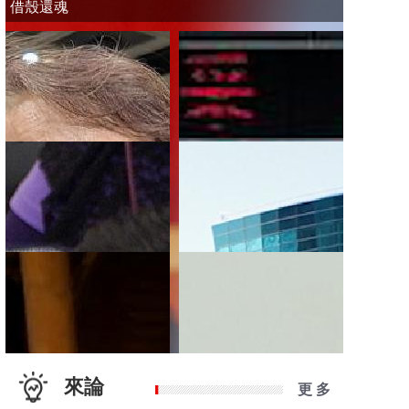
借殼還魂
來論
更 多