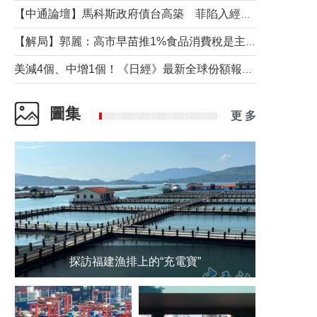
【中通論壇】馬科斯政府債台高築 菲陷入經濟困境與南海對抗惡循環？
【解局】郭麗：高市早苗推1%食品消費稅是主動作為還是被迫“飲鴆止渴”
美減4個、中增1個！《日經》最新全球份額報告透露了什麼？
圖集
更 多
探訪福建漁排上的“充電寶”