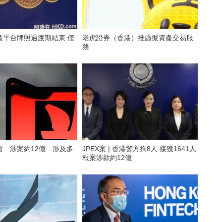
產平台牌照過渡期結束 僅
老虎證券（香港）推虛擬資產交易服
務
雷 涉案約12億 涉及多
JPEX案 | 香港警方拘8人 接獲1641人
報案涉款約12億