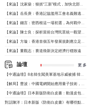
【來論】沈家燊：狠抓“三新”模式，加快北部都會區建設
【來論】岳長庚：香港記協濫用工會名義難逃法律制裁
【來論】錢言：密西根這一場初選，為何戳中了兩黨最痛的神經？
【來論】陳士良：探析當前台灣民眾統一觀望心態的深層成因
【來論】方璇：香港首個五年發展規劃應立足民生務實前行
【來論】董觀志：賽道煥新決定經濟行穩致遠
論壇
更 多
【中通論壇】8名韓生闖美軍基地示威被捕 韓國年輕人反美情緒從何而來？
【解局】曹波：中國電網開始應用量子技術，以後會不再停電嗎？
【中通論壇】日本新版防衛白皮書：動漫皮包藏不住軍國野心
對話陳洋：日本新版《防衛白皮書》有哪些點值得警惕？