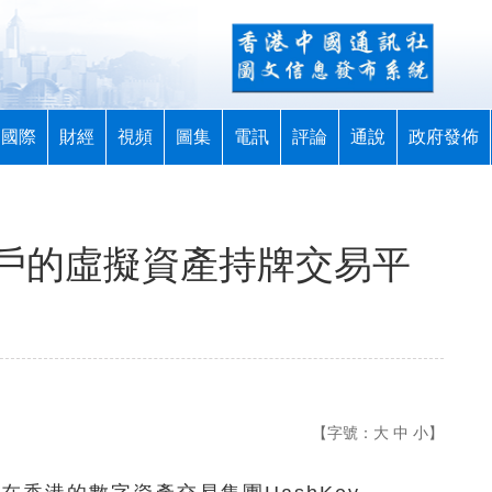
國際
財經
視頻
圖集
電訊
評論
通說
政府發佈
戶的虛擬資產持牌交易平
【字號：
大
中
小
】