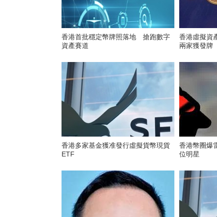
香港首批穩定幣牌照落地 搶跑數字
香港虛擬資
資產賽道
兩家獲發牌
香港多家基金獲准發行虛擬貨幣現貨
香港幣圈爆
ETF
位明星