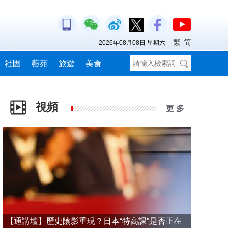
繁
简
2026年08月08日 星期六
社團
藝苑
旅遊
美食
視頻
更 多
【通講壇】歷史陰影重現？日本“特高課”是否正在