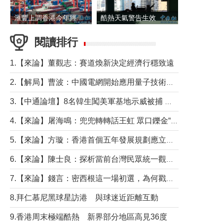
滙豐上調香港今年經濟增長預測至4.5%
酷熱天氣警告生效 本港高溫持續至下周
閱讀排行
1.【來論】董觀志：賽道煥新決定經濟行穩致遠
2.【解局】曹波：中國電網開始應用量子技術，以後會不再停電嗎？
3.【中通論壇】8名韓生闖美軍基地示威被捕 韓國年輕人反美情緒從何而來？
4.【來論】屠海鳴：兜兜轉轉話王虹 眾口鑠金“一邊倒”
5.【來論】方璇：香港首個五年發展規劃應立足民生務實前行
6.【來論】陳士良：探析當前台灣民眾統一觀望心態的深層成因
7.【來論】錢言：密西根這一場初選，為何戳中了兩黨最痛的神經？
8.拜仁慕尼黑球星訪港 與球迷近距離互動
9.香港周末極端酷熱 新界部分地區高見36度