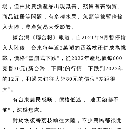
場，但由於農漁產品出現蟲害、殘留有害物質、
商品註册等問題，有多種水果、魚類等被暫停輸
入大陸，農產貿易大受影響。
據台灣《聯合報》報道，自2021年9月暫停輸
入大陸後，台東每年近2萬噸的番荔枝產銷成為挑
戰，價格“雪崩式下跌”，從2022年產地價每600
克售30元(新台幣，下同)的行情，下跌到2023年
的12元，和過去銷往大陸80元的價位“差距很
大”。
有台東農民感嘆，價格低迷，“連工錢都不
够”，深感焦慮。
對於恢復番荔枝輸往大陸，不少農民都很開