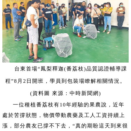
台東首場“鳳梨釋迦(番荔枝)品質認證輔導課
程”8月2日開班，學員到包裝場瞭解相關情況。
(資料圖 來源：中時新聞網)
一位種植番荔枝有10年經驗的果農說，近年
處於苦撐狀態，物價帶動農藥及工人工資持續上
漲，部分農友已撐不下去，“真的期盼這天到來很