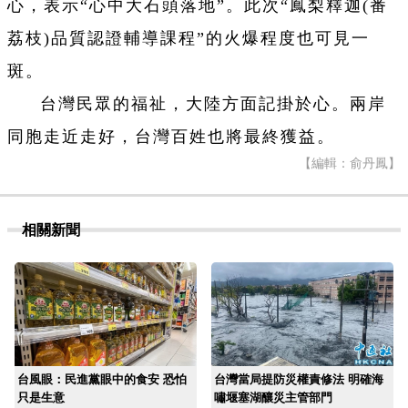
心，表示“心中大石頭落地”。此次“鳳梨釋迦(番
荔枝)品質認證輔導課程”的火爆程度也可見一
斑。
台灣民眾的福祉，大陸方面記掛於心。兩岸
同胞走近走好，台灣百姓也將最終獲益。
【編輯：俞丹鳳】
相關新聞
台風眼：民進黨眼中的食安 恐怕
台灣當局提防災權責修法 明確海
只是生意
嘯堰塞湖釀災主管部門