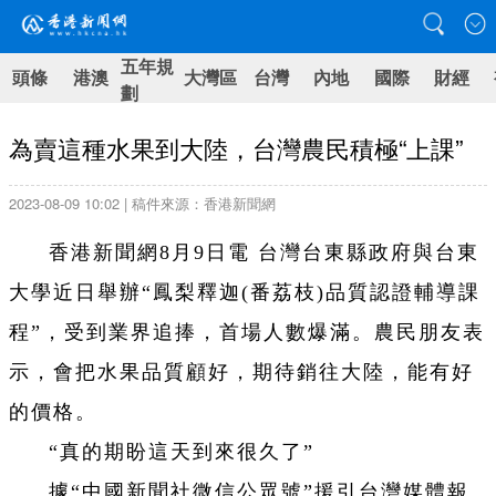
五年規
頭條
港澳
大灣區
台灣
內地
國際
財經
劃
為賣這種水果到大陸，台灣農民積極“上課”
2023-08-09 10:02 | 稿件來源：香港新聞網
香港新聞網8月9日電 台灣台東縣政府與台東
大學近日舉辦“鳳梨釋迦(番荔枝)品質認證輔導課
程”，受到業界追捧，首場人數爆滿。農民朋友表
示，會把水果品質顧好，期待銷往大陸，能有好
的價格。
“真的期盼這天到來很久了”
據“中國新聞社微信公眾號
”
援引台灣媒體報