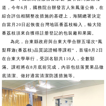
道，
今年6月，國務院台辦發言人朱鳳蓮公佈，在
綜合評估相關整改措施的基礎上，海關總署決定
自當月20日起恢復台灣地區番荔枝輸入，輸大陸
番荔枝須來自獲得註册登記的包裝廠和果園。
為此，台東縣政府與台東大學合辦五場次“鳳
梨釋迦(番荔枝)品質認證輔導課程”，首場8月2日
在台東大學舉行，受訓名額共110人，全數額
滿。課程將在8月底前完成，內容包括落實果品徹
底清潔、做好適當清潔防護措施等。