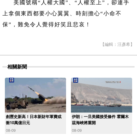
美國號稱“人權大國”、“人權至上”，卻連手
上拿個東西都要小心翼翼、時刻擔心“小命不
保”，難免令人覺得好笑且悲哀！
【編輯：汪彥希】
相關新聞
創歷史新高！日本新財年軍費或
伊朗：一旦美國接受條件 霍爾木
衝10萬億日元
茲海峽將重開
08-09
08-09