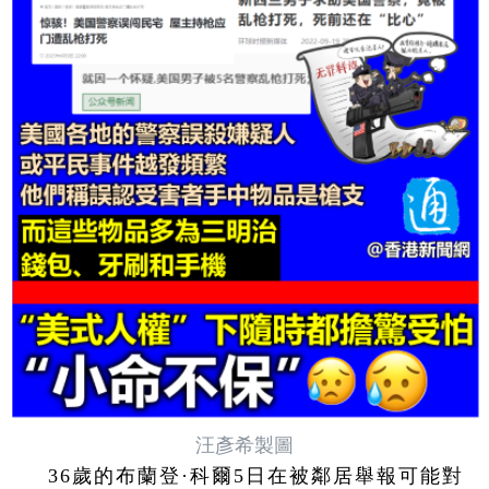
汪彥希製圖
36歲的布蘭登·科爾5日在被鄰居舉報可能對