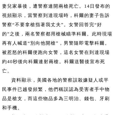
妻兒家暴後，遭警察連開兩槍死亡。14日發布的
視頻顯示，當警察到達現場時，科爾的妻子告訴
警察“不要拿槍指著我丈夫”。女警回答完“好
的”之後，兩名警察都用槍械瞄準科爾。此時現場
再有人喊道“別向他開槍”，男警隨即電擊科爾。
被惹怒的科爾便跑向女警，這名女警在到達現場
約40秒後向科爾連射兩槍。科爾送醫後宣布死
亡。
資料顯示，美國各地的警察誤殺嫌疑人或平
民事件已越發頻繁，他們稱誤認為受害者手中物
品是槍支，而這些物品多為三明治、錢包、牙刷
和手機。