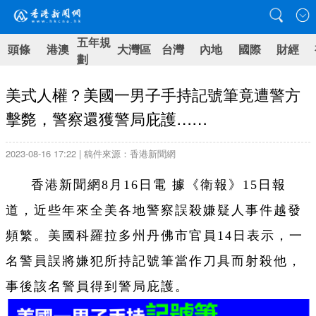
五年規
頭條
港澳
大灣區
台灣
內地
國際
財經
劃
美式人權？美國一男子手持記號筆竟遭警方
擊斃，警察還獲警局庇護……
2023-08-16 17:22 | 稿件來源：香港新聞網
香港新聞網8月16日電 據《衛報》15日報
道，近些年來全美各地警察誤殺嫌疑人事件越發
頻繁。美國科羅拉多州丹佛市官員14日表示，一
名警員誤將嫌犯所持記號筆當作刀具而射殺他，
事後該名警員得到警局庇護。