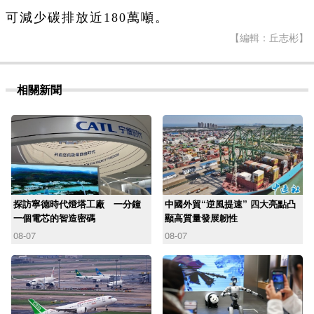
可減少碳排放近180萬噸。
【編輯：丘志彬】
相關新聞
探訪寧德時代燈塔工廠 一分鐘
中國外貿“逆風提速” 四大亮點凸
一個電芯的智造密碼
顯高質量發展韌性
08-07
08-07