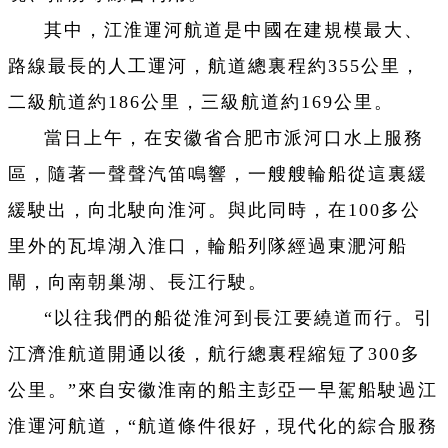
其中，江淮運河航道是中國在建規模最大、
路線最長的人工運河，航道總裏程約355公里，
二級航道約186公里，三級航道約169公里。
當日上午，在安徽省合肥市派河口水上服務
區，隨著一聲聲汽笛鳴響，一艘艘輪船從這裏緩
緩駛出，向北駛向淮河。與此同時，在100多公
里外的瓦埠湖入淮口，輪船列隊經過東淝河船
閘，向南朝巢湖、長江行駛。
“以往我們的船從淮河到長江要繞道而行。引
江濟淮航道開通以後，航行總裏程縮短了300多
公里。”來自安徽淮南的船主彭亞一早駕船駛過江
淮運河航道，“航道條件很好，現代化的綜合服務