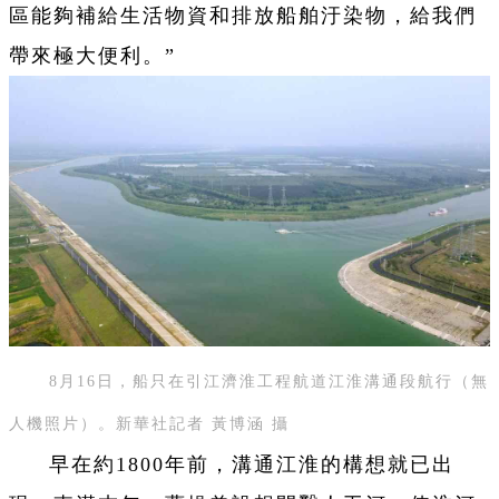
區能夠補給生活物資和排放船舶汙染物，給我們
帶來極大便利。”
8月16日，船只在引江濟淮工程航道江淮溝通段航行（無
人機照片）。新華社記者 黃博涵 攝
早在約1800年前，溝通江淮的構想就已出