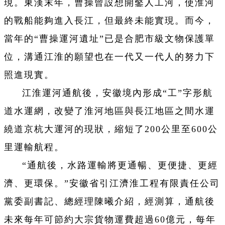
現。東漢末年，曹操曾設想開鑿人工河，使淮河
的戰船能夠進入長江，但最終未能實現。而今，
當年的“曹操運河遺址”已是合肥市級文物保護單
位，溝通江淮的願望也在一代又一代人的努力下
照進現實。
江淮運河通航後，安徽境內形成“工”字形航
道水運網，改變了淮河地區與長江地區之間水運
繞道京杭大運河的現狀，縮短了200公里至600公
里運輸航程。
“通航後，水路運輸將更通暢、更便捷、更經
濟、更環保。”安徽省引江濟淮工程有限責任公司
黨委副書記、總經理陳曦介紹，經測算，通航後
未來每年可節約大宗貨物運費超過60億元，每年