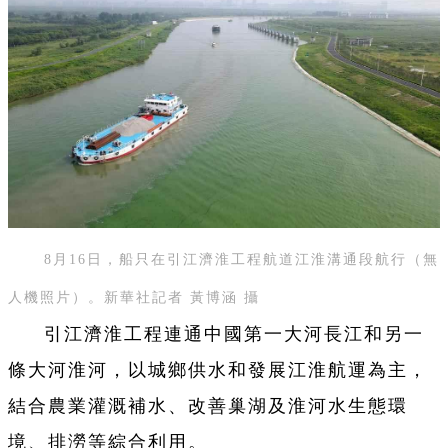
8月16日，船只在引江濟淮工程航道江淮溝通段航行（無
人機照片）。新華社記者 黃博涵 攝
引江濟淮工程連通中國第一大河長江和另一
條大河淮河，以城鄉供水和發展江淮航運為主，
結合農業灌溉補水、改善巢湖及淮河水生態環
境、排澇等綜合利用。