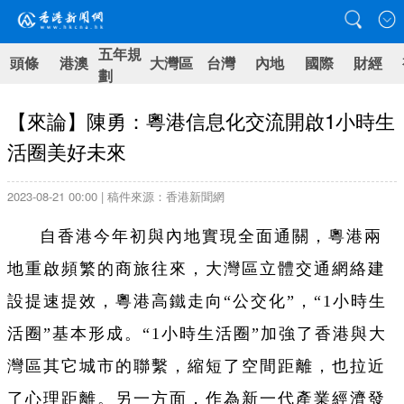
五年規
頭條
港澳
大灣區
台灣
內地
國際
財經
劃
【來論】陳勇：粵港信息化交流開啟1小時生
活圈美好未來
2023-08-21 00:00 | 稿件來源：香港新聞網
自香港今年初與內地實現全面通關，粵港兩
地重啟頻繁的商旅往來，大灣區立體交通網絡建
設提速提效，粵港高鐵走向“公交化”，“1小時生
活圈”基本形成。“1小時生活圈”加強了香港與大
灣區其它城市的聯繫，縮短了空間距離，也拉近
了心理距離。另一方面，作為新一代產業經濟發