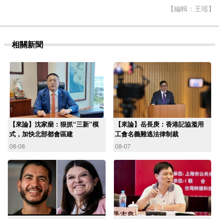
【編輯：王瑶】
相關新聞
【來論】沈家燊：狠抓“三新”模
【來論】岳長庚：香港記協濫用
式，加快北部都會區建
工會名義難逃法律制裁
08-08
08-07