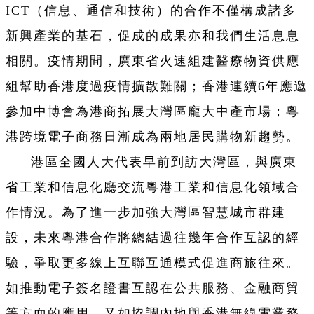
ICT（信息、通信和技術）的合作不僅構成諸多
新興產業的基石，促成的成果亦和我們生活息息
相關。疫情期間，廣東省火速組建醫療物資供應
組幫助香港度過疫情擴散難關；香港連續6年應邀
參加中博會為港商拓展大灣區龐大中產市場；粵
港跨境電子商務日漸成為兩地居民購物新趨勢。
港區全國人大代表早前到訪大灣區，與廣東
省工業和信息化廳交流粵港工業和信息化領域合
作情況。為了進一步加強大灣區智慧城市群建
設，未來粵港合作將總結過往幾年合作互認的經
驗，爭取更多線上互聯互通模式促進商旅往來。
如推動電子簽名證書互認在公共服務、金融商貿
等方面的應用，又如協調內地與香港無線電業務