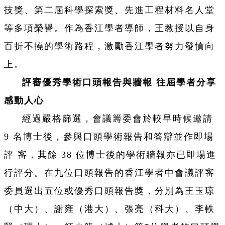
技獎、第二屆科學探索獎、先進工程材料名人堂
等多項榮譽。作為香江學者導師，王教授以自身
百折不撓的學術路程，激勵香江學者努力發憤向
上。
評審優秀學術口頭報告與牆報 往屆學者分享
感動人心
經過嚴格篩選，會議籌委會於較早時候邀請
9 名博士後，參與口頭學術報告和答辯並作即場
評 審，其餘 38 位博士後的學術牆報亦已即場進
行評分。在九位口頭報告的香江學者中會議評審
委員選出五位或優秀口頭報告獎，分別為王玉琼
（中大）、謝雍（港大）、張亮（科大）、李軼