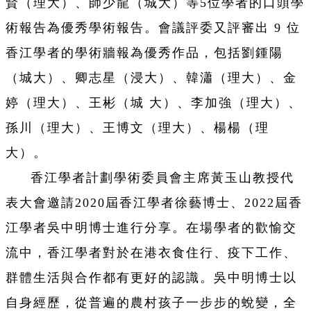
賢（理大）、師少龍（城大）等5位學者的口頭學
術報告為優秀學術報告。會議評委又評審出 9 位
香江學者的學術牆報為優秀作品，包括劉鍾陽
（城大）、卿志星（浸大）、韓瀟（理大）、金
婷（理大）、王彬（城 大）、李加強（理大）、
孫川（理大）、王博文（理大）、楊楊（理
大）。
香江學者計劃學術委員會主席黃玉山教授代
表大會邀請2020屆香江學者徐藝博士、2022屆香
江學者吳中明博士進行分享。在場學者的歡愉交
流中，香江學者對於在港衣食住行、疫下工作、
群體生活與合作都有更好的認識。吳中明博士以
自身經歷，從普遍的農村孩子一步步的蛻變，全