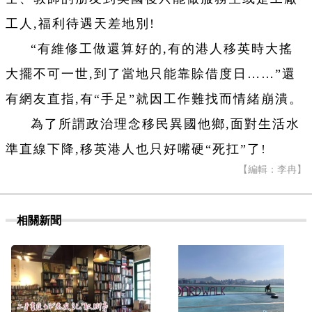
工人,福利待遇天差地別!
“有維修工做還算好的,有的港人移英時大搖
大擺不可一世,到了當地只能靠賒借度日……”還
有網友直指,有“手足”就因工作難找而情緒崩潰。
為了所謂政治理念移民異國他鄉,面對生活水
準直線下降,移英港人也只好嘴硬“死扛”了!
【編輯：李冉】
相關新聞