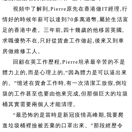
視頻中了解到,Pierre原先在香港做IT經理,行
情好的時候年薪可以達到70多萬港幣,屬於生活富
足的香港中產。三年前,四十幾歲的他移居英國,
求職優勢不在,只好從貨倉工作做起,後來又到車
房做維修工人。
回顧在英工作歷程,Pierre坦承最辛苦的不是
體力上的,而是心理上的,“因為體力是可以逼出來
的。”憶述在貨倉工作時,有一次清潔工放假,倒垃
圾的工作甚至也要由他來完成,但那個巨大的垃圾
桶其實需要兩個人才能清理。
“最恐怖的是當時是新冠疫情高峰期,我要爬
進垃圾桶裡撿被丟棄的口罩出來。”那段經歷令