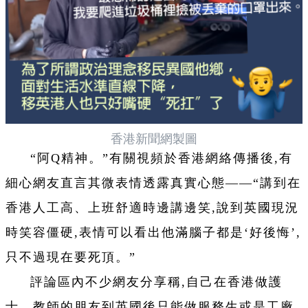
香港新聞網製圖
“阿Q精神。”有關視頻於香港網絡傳播後,有
細心網友直言其微表情透露真實心態——“講到在
香港人工高、上班舒適時邊講邊笑,說到英國現況
時笑容僵硬,表情可以看出他滿腦子都是‘好後悔’,
只不過現在要死頂。”
評論區內不少網友分享稱,自己在香港做護
士、教師的朋友到英國後只能做服務生或是工廠