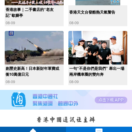
香港故事｜二手書店的“老友
香港天文台發酷熱天氣警告
記”歇腳亭
08-09
08-09
創歷史新高！日本新財年軍費或
一句“不是你們是我們” 牽出一場
衝10萬億日元
兩岸機車圈的雙向奔
08-09
08-09