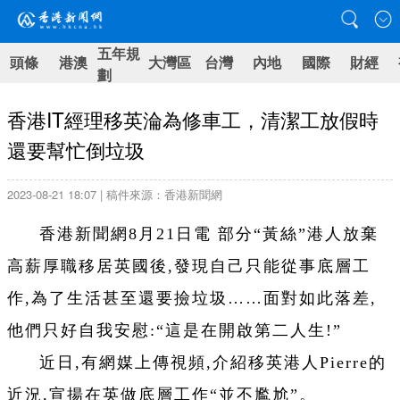
五年規
頭條
港澳
大灣區
台灣
內地
國際
財經
劃
香港IT經理移英淪為修車工，清潔工放假時
還要幫忙倒垃圾
2023-08-21 18:07 | 稿件來源：香港新聞網
香港新聞網8月21日電 部分“黃絲”港人放棄
高薪厚職移居英國後,發現自己只能從事底層工
作,為了生活甚至還要撿垃圾……面對如此落差,
他們只好自我安慰:“這是在開啟第二人生!”
近日,有網媒上傳視頻,介紹移英港人Pierre的
近況,宣揚在英做底層工作“並不尷尬”。