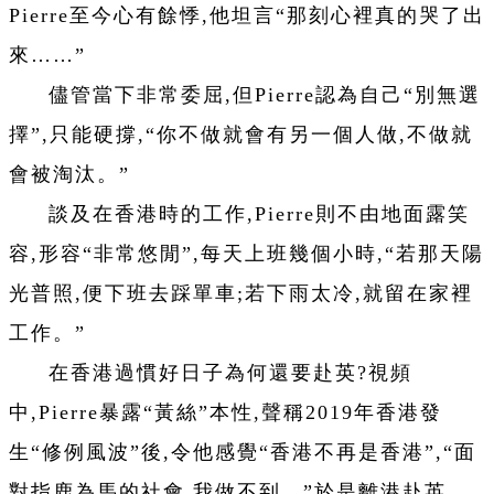
Pierre至今心有餘悸,他坦言“那刻心裡真的哭了出
來……”
儘管當下非常委屈,但Pierre認為自己“別無選
擇”,只能硬撐,“你不做就會有另一個人做,不做就
會被淘汰。”
談及在香港時的工作,Pierre則不由地面露笑
容,形容“非常悠閒”,每天上班幾個小時,“若那天陽
光普照,便下班去踩單車;若下雨太冷,就留在家裡
工作。”
在香港過慣好日子為何還要赴英?視頻
中,Pierre暴露“黃絲”本性,聲稱2019年香港發
生“修例風波”後,令他感覺“香港不再是香港”,“面
對指鹿為馬的社會,我做不到。”於是離港赴英。