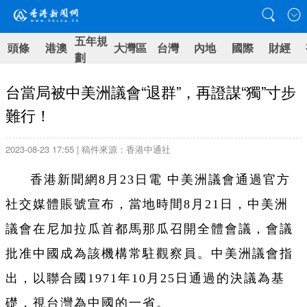
五年規
頭條
港澳
大灣區
台灣
內地
國際
財經
劃
台當局被中美洲議會“退群”，再證謀“獨”寸步
難行！
2023-08-23 17:55 | 稿件來源：香港中通社
香港新聞網8月23日電 中美洲議會通過官方
社交媒體賬號宣布，當地時間8月21日，中美洲
議會在尼加拉瓜首都馬那瓜召開全體會議，會議
批准中國成為該機構常駐觀察員。中美洲議會指
出，以聯合國1971年10月25日通過的決議為基
礎，視台灣為中國的一省。