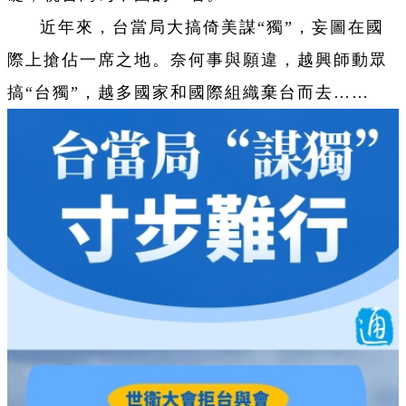
近年來，台當局大搞倚美謀“獨”，妄圖在國
際上搶佔一席之地。奈何事與願違，越興師動眾
搞“台獨”，越多國家和國際組織棄台而去……