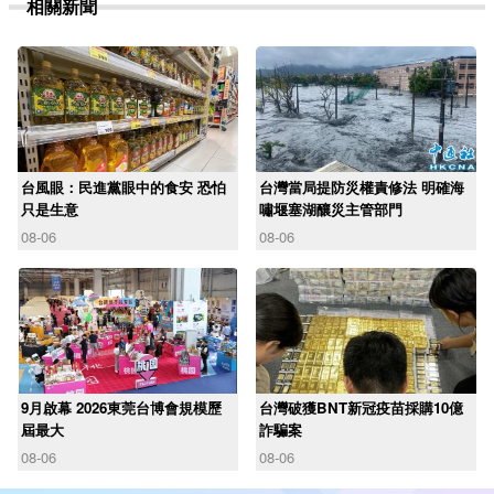
相關新聞
台風眼：民進黨眼中的食安 恐怕
台灣當局提防災權責修法 明確海
只是生意
嘯堰塞湖釀災主管部門
08-06
08-06
9月啟幕 2026東莞台博會規模歷
台灣破獲BNT新冠疫苗採購10億
屆最大
詐騙案
08-06
08-06