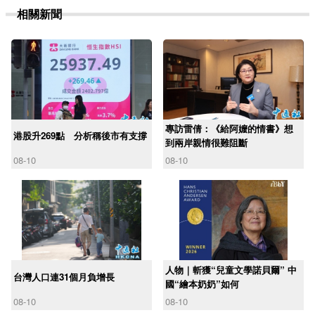
相關新聞
專訪雷倩：《給阿嬤的情書》想
港股升269點 分析稱後市有支撐
到兩岸親情很難阻斷
08-10
08-10
人物｜斬獲“兒童文學諾貝爾” 中
台灣人口連31個月負增長
國“繪本奶奶”如何
08-10
08-10