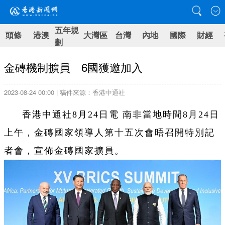
五年規
頭條
港澳
大灣區
台灣
內地
國際
財經
劃
金磚機制擴員 6國獲邀加入
2023-08-24 00:00 | 稿件來源：香港中通社
香港中通社8月24日電 南非當地時間8月24日
上午，金磚國家領導人第十五次會晤召開特別記
者會，宣佈金磚國家擴員。