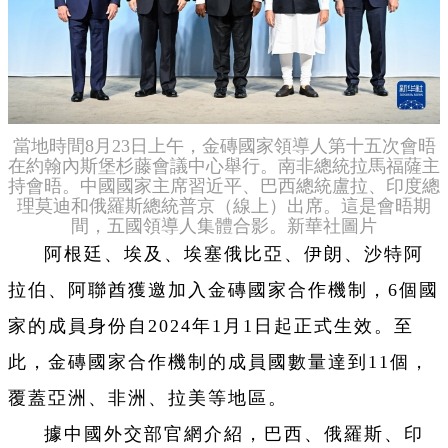
當地時間8月23日上午，金磚國家領導人第十五次會晤
在約翰內斯堡杉藤會議中心舉行。南非總統拉馬福薩主
持會晤。中國國家主席習近平、巴西總統盧拉、印度總
理莫迪和俄羅斯總統普京（線上）出席。這是會晤期
間，五國領導人集體合影。新華社圖片
阿根廷、埃及、埃塞俄比亞、伊朗、沙特阿
拉伯、阿聯酋獲邀加入金磚國家合作機制，6個國
家的成員身份自2024年1月1日起正式生效。至
此，金磚國家合作機制的成員國數量達到11個，
覆蓋亞洲、非洲、拉美等地區。
據中國外交部官網介紹，巴西、俄羅斯、印