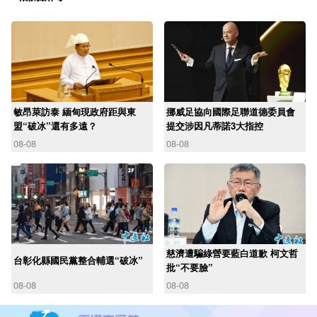
敏昂萊訪泰 緬甸現政府距與東
挪威足協向國際足聯道德委員會
盟“破冰”還有多遠？
提交涉因凡蒂諾3大指控
08-08
08-08
慈濟遭騙綠營要藍白道歉 柯文哲
台彰化縣國民黨整合輔選“破冰”
批“不要臉”
08-08
08-08