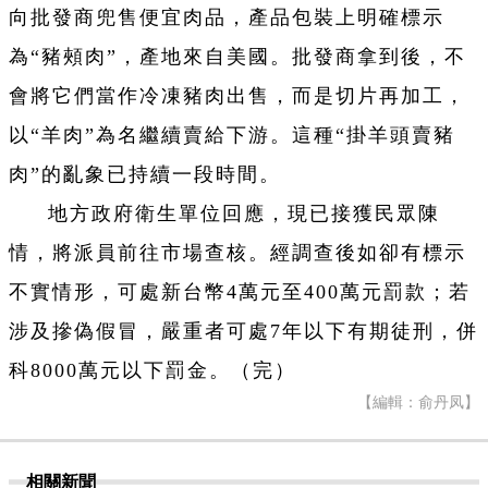
向批發商兜售便宜肉品，產品包裝上明確標示
為“豬頰肉”，產地來自美國。批發商拿到後，不
會將它們當作冷凍豬肉出售，而是切片再加工，
以“羊肉”為名繼續賣給下游。這種“掛羊頭賣豬
肉”的亂象已持續一段時間。
地方政府衛生單位回應，現已接獲民眾陳
情，將派員前往市場查核。經調查後如卻有標示
不實情形，可處新台幣4萬元至400萬元罰款；若
涉及摻偽假冒，嚴重者可處7年以下有期徒刑，併
科8000萬元以下罰金。（完）
【編輯：俞丹凤】
相關新聞