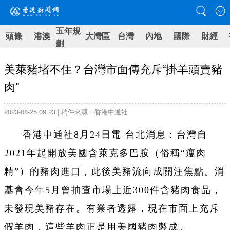
五年規
頭條
港澳
大灣區
台灣
內地
國際
財經
劃
美萊豬堵不住？台灣市面傳充斥“掛羊頭賣豬
肉”
2023-08-25 09:23 | 稿件來源：香港中通社
香港中通社8月24日電 台北消息：台灣自
2021年起開放美國含萊克多巴胺（俗稱“瘦肉
精”）的豬肉進口，此後美豬流向成關注焦點。消
基會今年5月曾抽查市場上近300件含豬肉食品，
未發現美豬存在。有業者透露，現在市面上充斥
假羊肉，這些羊肉正是用美國豬肉製成。