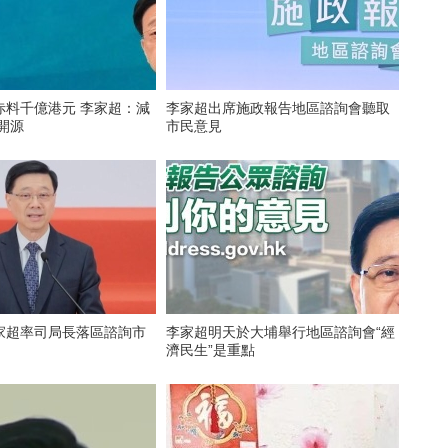
赤料千億港元 李家超：減
李家超出席施政報告地區諮詢會聽取
開源
市民意見
家超率司局長落區諮詢市
李家超明天於大埔舉行地區諮詢會“經
濟民生”是重點