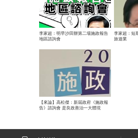
李家超：明早沙田辦第二場施政報告
李家超：短期
地區諮詢會
旅遊業
【來論】高松傑：新屆政府《施政報
告》諮詢會 是良政善治一大體現