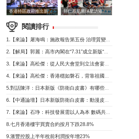
香港特區政府推出新一批銀色債券 每手1萬元保底息4.25厘
拜仁慕尼黑球星訪港 與球迷近距離互動
閱讀排行
1.【來論】屠海鳴：施政報告第五份 治理質變脈絡清
2.【解局】郭麗：高市內閣在“7.31”成立新版“特高課”意欲何為？
3.【來論】高松傑：從人民大會堂到立法會宴會廳——香港管治新範式的完整拼圖
4.【來論】高松傑：香港穩如磐石，背靠祖國才是真正的“終極護城河”
5.對話陳洋：日本新版《防衛白皮書》有哪些點值得警惕？
6.【中通論壇】日本新版防衛白皮書：動漫皮包藏不住軍國野心
7.【來論】石琤：科技發展需以人為本 數碼共融不應讓長者放棄傳統生活方式
8.七月香港樓宇買賣合約按月下跌28.8%
9.滙豐控股上半年稅前利潤按年增23%