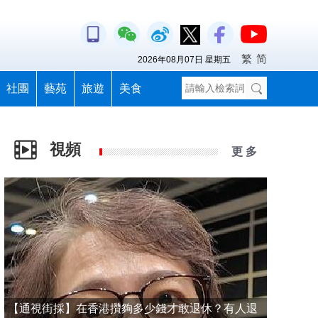
繁
简
2026年08月07日 星期五
社團
藝苑
旅遊
美食
視頻
更 多
【通視街採】在香港攢夠多少錢才敢退休？有人退