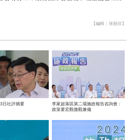
【編輯：张丽欣】
月3日社評摘要
李家超落區第二場施政報告咨詢會：
政策要宏觀微觀兼備