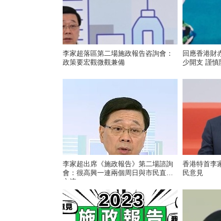
李家超落區第二場施政報告咨詢會：
回應香港財
政策要宏觀微觀兼備
少開支 謹慎
李家超出席《施政報告》第二場諮詢
香港特首李
會：很高興一連兩個周日與市民直接
民意見
交流