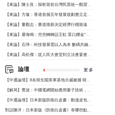
【來論】陳士良：探析當前台灣民眾統一觀望心態的深層成因
【來論】方璇：香港首個五年發展規劃應立足民生務實前行
【來論】董觀志：賽道煥新決定經濟行穩致遠
【來論】屠海鳴：兜兜轉轉話王虹 眾口鑠金“一邊倒”
【來論】石琤：科技發展需以人為本 數碼共融不應讓長者放棄傳統生活方式
【來論】高松傑：從人民大會堂到立法會宴會廳——香港管治新範式的完整拼圖
論壇
更 多
【中通論壇】8名韓生闖美軍基地示威被捕 韓國年輕人反美情緒從何而來？
【解局】曹波：中國電網開始應用量子技術，以後會不再停電嗎？
【中通論壇】日本新版防衛白皮書：動漫皮包藏不住軍國野心
對話陳洋：日本新版《防衛白皮書》有哪些點值得警惕？