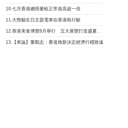
10.七月香港總雨量較正常值高超一倍
11.大熊貓生日主題電車在香港島行駛
12.香港美食博覽8月舉行 五大展覽打造盛夏嘉年華
13.【來論】董觀志：賽道煥新決定經濟行穩致遠