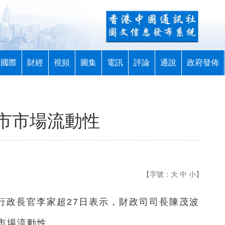
國際
財經
視頻
圖集
電訊
評論
通說
政府發佈
市市場流動性
【字號：
大
中
小
】
區行政長官李家超27日表示，財政司司長陳茂波
市場流動性。