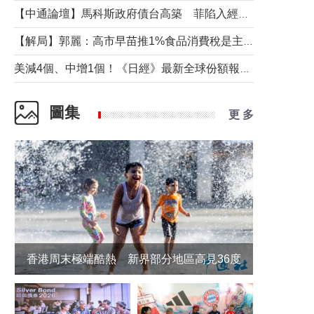
【中通論壇】馬科斯政府債台高築 菲陷入經濟困境與南海對抗惡循環？
【解局】郭麗：高市早苗推1%食品消費稅是主動作為還是被迫“飲鴆止渴”
美減4個、中增1個！《日經》最新全球份額報告透露了什麼？
圖集
更 多
香港周末極端酷熱 新界部分地區高見36度