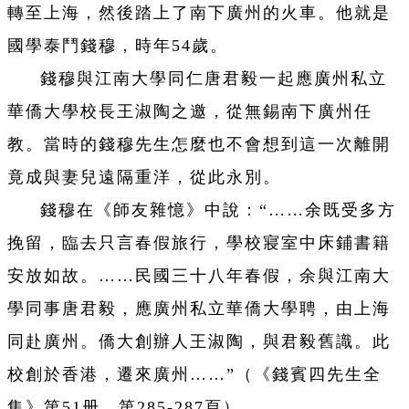
轉至上海，然後踏上了南下廣州的火車。他就是
國學泰鬥錢穆，時年54歲。
錢穆與江南大學同仁唐君毅一起應廣州私立
華僑大學校長王淑陶之邀，從無錫南下廣州任
教。當時的錢穆先生怎麼也不會想到這一次離開
竟成與妻兒遠隔重洋，從此永別。
錢穆在《師友雜憶》中說：“……余既受多方
挽留，臨去只言春假旅行，學校寢室中床鋪書籍
安放如故。……民國三十八年春假，余與江南大
學同事唐君毅，應廣州私立華僑大學聘，由上海
同赴廣州。僑大創辦人王淑陶，與君毅舊識。此
校創於香港，遷來廣州……”（《錢賓四先生全
集》第51册，第285-287頁）