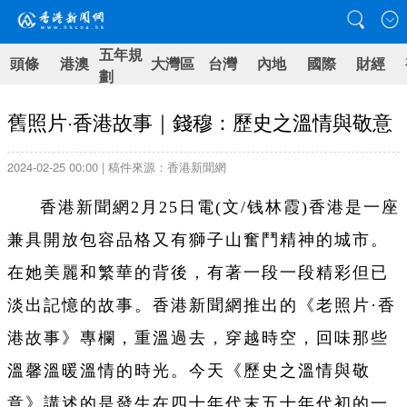
五年規
頭條
港澳
大灣區
台灣
內地
國際
財經
劃
舊照片·香港故事｜錢穆：歷史之溫情與敬意
2024-02-25 00:00 | 稿件來源：香港新聞網
香港新聞網2月25日電(文/钱林霞)香港是一座
兼具開放包容品格又有獅子山奮鬥精神的城市。
在她美麗和繁華的背後，有著一段一段精彩但已
淡出記憶的故事。香港新聞網推出的《老照片·香
港故事》專欄，重溫過去，穿越時空，回味那些
溫馨溫暖溫情的時光。今天《歷史之溫情與敬
意》講述的是發生在四十年代末五十年代初的一