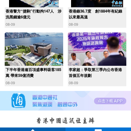
香港警方“捷駒”行動拘147人 涉
香港錄36.7度 創1884年有紀錄
洗黑錢逾6億元
以來最高溫
08-09
08-09
下半年香港逾百項盛事料吸客185
李家超：爭取第三季內公布香港
萬 帶來59億消費
首個五年規劃
08-09
08-09