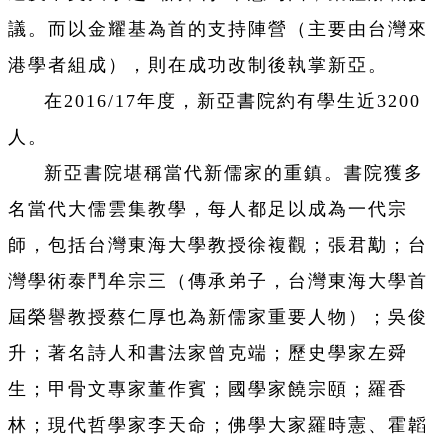
議。而以金耀基為首的支持陣營（主要由台灣來
港學者組成），則在成功改制後執掌新亞。
在2016/17年度，新亞書院約有學生近3200
人。
新亞書院堪稱當代新儒家的重鎮。書院獲多
名當代大儒雲集教學，每人都足以成為一代宗
師，包括台灣東海大學教授徐複觀；張君勱；台
灣學術泰鬥牟宗三（傳承弟子，台灣東海大學首
屆榮譽教授蔡仁厚也為新儒家重要人物）；吳俊
升；著名詩人和書法家曾克端；歷史學家左舜
生；甲骨文專家董作賓；國學家饒宗頤；羅香
林；現代哲學家李天命；佛學大家羅時憲、霍韜