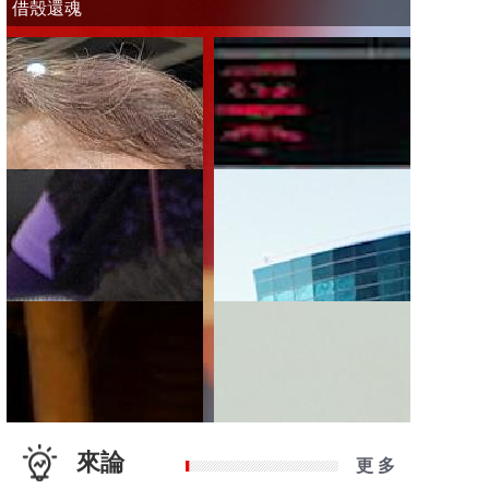
借殼還魂
來論
更 多