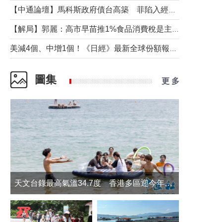
【中通論壇】馬科斯政府債台高築 菲陷入經濟困境與南海對抗惡循環？
【解局】郭麗：高市早苗推1%食品消費稅是主動作為還是被迫“飲鴆止渴”
美減4個、中增1個！《日經》最新全球份額報告透露了什麼？
圖集
更 多
天文台錄最高氣溫34.7度 香港多區迎今年最熱一天