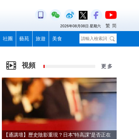
繁
简
2026年08月08日 星期六
社團
藝苑
旅遊
美食
視頻
更 多
【通講壇】歷史陰影重現？日本“特高課”是否正在