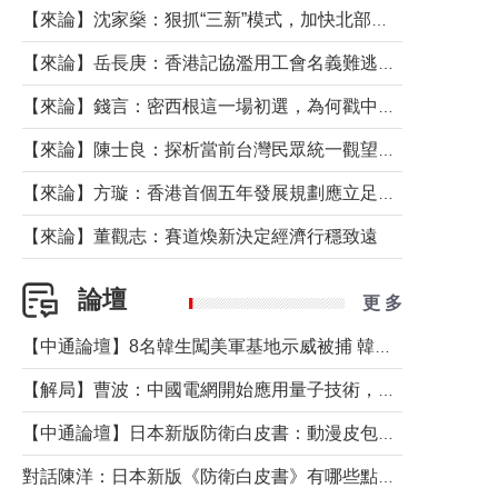
【來論】沈家燊：狠抓“三新”模式，加快北部都會區建設
【來論】岳長庚：香港記協濫用工會名義難逃法律制裁
【來論】錢言：密西根這一場初選，為何戳中了兩黨最痛的神經？
【來論】陳士良：探析當前台灣民眾統一觀望心態的深層成因
【來論】方璇：香港首個五年發展規劃應立足民生務實前行
【來論】董觀志：賽道煥新決定經濟行穩致遠
論壇
更 多
【中通論壇】8名韓生闖美軍基地示威被捕 韓國年輕人反美情緒從何而來？
【解局】曹波：中國電網開始應用量子技術，以後會不再停電嗎？
【中通論壇】日本新版防衛白皮書：動漫皮包藏不住軍國野心
對話陳洋：日本新版《防衛白皮書》有哪些點值得警惕？