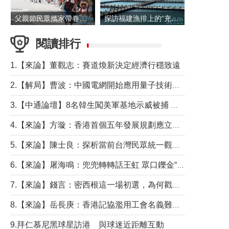
父親節民眾攜家帶眷出遊
探訪福建漁排上的“充電寶”
閱讀排行
1.【來論】董觀志：賽道煥新決定經濟行穩致遠
2.【解局】曹波：中國電網開始應用量子技術，以後會不再停電嗎？
3.【中通論壇】8名韓生闖美軍基地示威被捕 韓國年輕人反美情緒從何而來？
4.【來論】方璇：香港首個五年發展規劃應立足民生務實前行
5.【來論】陳士良：探析當前台灣民眾統一觀望心態的深層成因
6.【來論】屠海鳴：兜兜轉轉話王虹 眾口鑠金“一邊倒”
7.【來論】錢言：密西根這一場初選，為何戳中了兩黨最痛的神經？
8.【來論】岳長庚：香港記協濫用工會名義難逃法律制裁
9.拜仁慕尼黑球星訪港 與球迷近距離互動