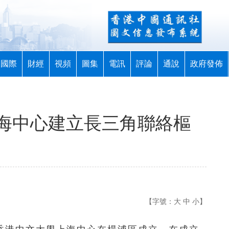
國際
財經
視頻
圖集
電訊
評論
通說
政府發佈
海中心建立長三角聯絡樞
【字號：
大
中
小
】