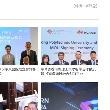
【編輯：崔靜雯】
學與華東醫院成立智慧醫
華為雲香港夥理工大學簽署合作備忘
院
錄 打造產學研融合創新平台