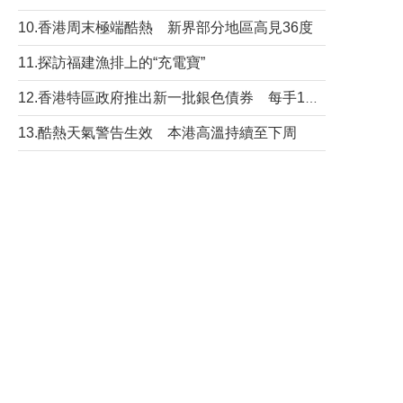
10.香港周末極端酷熱 新界部分地區高見36度
11.探訪福建漁排上的“充電寶”
12.香港特區政府推出新一批銀色債券 每手1萬元保底息4.25厘
13.酷熱天氣警告生效 本港高溫持續至下周