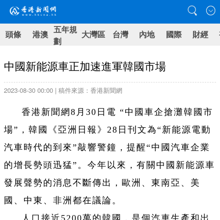
五年規
頭條
港澳
大灣區
台灣
內地
國際
財經
劃
中國新能源車正加速進軍韓國市場
2023-08-30 00:00 | 稿件來源：香港新聞網
香港新聞網8月30日電 “中國車企搶灘韓國市
場”，韓國《亞洲日報》28日刊文為“新能源電動
汽車時代的到來”敲響警鐘，提醒“中國汽車企業
的增長勢頭迅猛”。今年以來，有關中國新能源車
發展聲勢的消息不斷傳出，歐洲、東南亞、美
國、中東、非洲都在議論。
人口接近5200萬的韓國，是個汽車生產和出