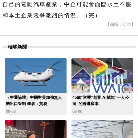
自己的電動汽車產業，中企可能會面臨水土不服
和本土企業競爭激烈的情況。（完）
【編輯：紀東】
相關新聞
（中通論壇）中國對美加強無人
45歲“逆襲”創業 AI賦能“一人公
機出口管制 學者：貿易
司”的香港樣本
08-06
08-06