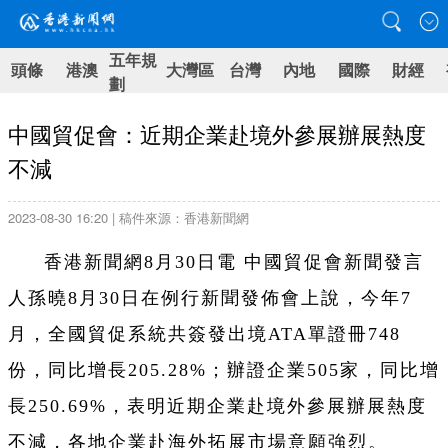
五年規
頭條
港澳
大灣區
台灣
內地
國際
財經
劃
中國貿促會：近期企業赴境外參展辦展熱度
不減
2023-08-30 16:20 | 稿件來源：香港新聞網
香港新聞網8月30日電 中國貿促會新聞發言
人孫曉8月30日在例行新聞發佈會上說，今年7
月，全國貿促系統共簽發出境ATA單證冊748
份，同比增長205.28%；辦證企業505家，同比增
長250.69%，表明近期企業赴境外參展辦展熱度
不減，各地企業赴海外拓展市場意願強烈。