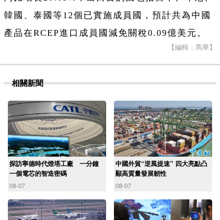
韓國、泰國等12個已實施成員國，預計共為中國
產品在RCEP進口成員國減免關稅0.09億美元。
【編輯：馬華】
相關新聞
探訪寧德時代燈塔工廠 一分鐘
中國外貿“逆風提速” 四大亮點凸
一個電芯的智造密碼
顯高質量發展韌性
08-07
08-07