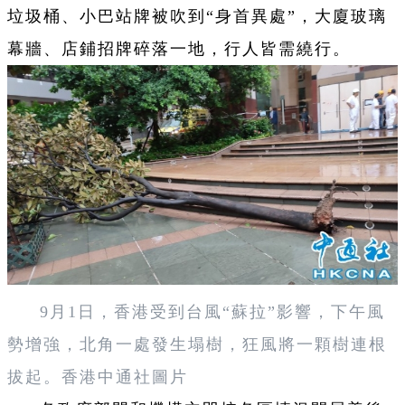
垃圾桶、小巴站牌被吹到“身首異處”，大廈玻璃
幕牆、店鋪招牌碎落一地，行人皆需繞行。
9月1日，香港受到台風“蘇拉”影響，下午風
勢增強，北角一處發生塌樹，狂風將一顆樹連根
拔起。香港中通社圖片