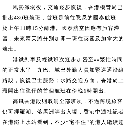
風勢減弱後，交通逐步恢復，香港機管局已
批出480班航班，首班是前往悉尼的國泰航班，
於上午11時15分離港。國泰航空因應有旅客滯
留，未來兩天將分別加開一班往英國及加拿大的
航班。
港鐵列車及輕鐵班次逐步加密至非繁忙時間
的正常水平；九巴、城巴外勤人員加緊巡邏沿線
路段，恢復巴士服務；水路交通方面，香港於上
環開出往氹仔的首個航班在傍晚6時開出。
高鐵香港段則取消全部班次，不過跨境旅客
仍可經羅湖、落馬洲等出入境，香港中通社記者
在港鐵上水站看到，不少“宅不住”的港人繼續趁