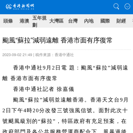
五年規
頭條
港澳
大灣區
台灣
內地
國際
財經
劃
颱風“蘇拉”減弱遠離 香港市面有序復常
2023-09-02 21:49 | 稿件來源：香港中通社
香港中通社9月2日電 題：颱風“蘇拉”減弱遠
離 香港市面有序復常
香港中通社記者 徐嘉儀
颱風“蘇拉”減弱並遠離香港。香港天文台9月
2日下午4時20分改發三號強風信號。面對此次十
號颶風級別的“蘇拉”，特區政府有充足預案，在
政府部門及各公共服務營運商配合下，風暴過後