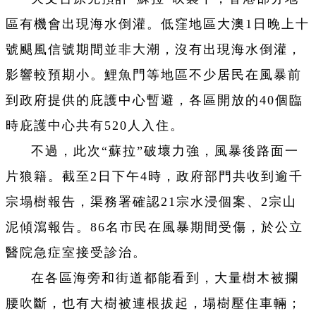
區有機會出現海水倒灌。低窪地區大澳1日晚上十
號颶風信號期間並非大潮，沒有出現海水倒灌，
影響較預期小。鯉魚門等地區不少居民在風暴前
到政府提供的庇護中心暫避，各區開放的40個臨
時庇護中心共有520人入住。
不過，此次“蘇拉”破壞力強，風暴後路面一
片狼籍。截至2日下午4時，政府部門共收到逾千
宗塌樹報告，渠務署確認21宗水浸個案、2宗山
泥傾瀉報告。86名市民在風暴期間受傷，於公立
醫院急症室接受診治。
在各區海旁和街道都能看到，大量樹木被攔
腰吹斷，也有大樹被連根拔起，塌樹壓住車輛；