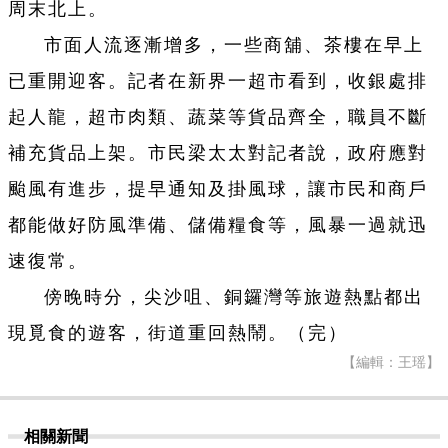
周末北上。
市面人流逐漸增多，一些商舖、茶樓在早上
已重開迎客。記者在新界一超市看到，收銀處排
起人龍，超市肉類、蔬菜等貨品齊全，職員不斷
補充貨品上架。市民梁太太對記者說，政府應對
颱風有進步，提早通知及掛風球，讓市民和商戶
都能做好防風準備、儲備糧食等，風暴一過就迅
速復常。
傍晚時分，尖沙咀、銅鑼灣等旅遊熱點都出
現覓食的遊客，街道重回熱鬧。（完）
【編輯：王瑶】
相關新聞