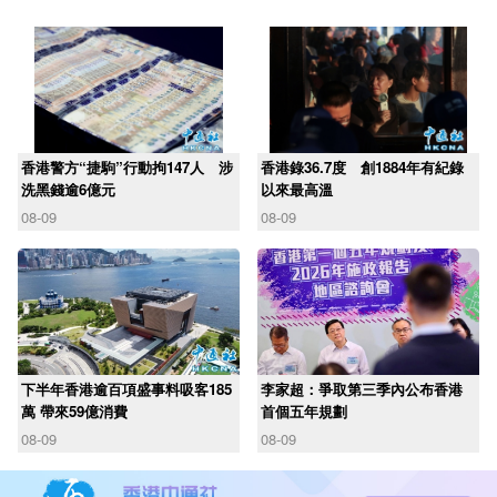
香港警方“捷駒”行動拘147人 涉
香港錄36.7度 創1884年有紀錄
洗黑錢逾6億元
以來最高溫
08-09
08-09
下半年香港逾百項盛事料吸客185
李家超：爭取第三季內公布香港
萬 帶來59億消費
首個五年規劃
08-09
08-09