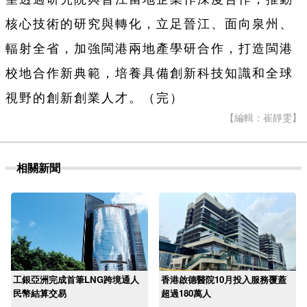
核心技術的研究與轉化，立足晉江、面向泉州、
輻射全省，加強閩港兩地產學研合作，打造閩港
校地合作新典範，培養具備創新科技知識和全球
視野的創新創業人才。（完）
【編輯：崔靜雯】
相關新聞
工銀亞洲完成首筆LNG跨境通人
香港啟德醫院10月投入服務覆蓋
民幣結算交易
超過180萬人