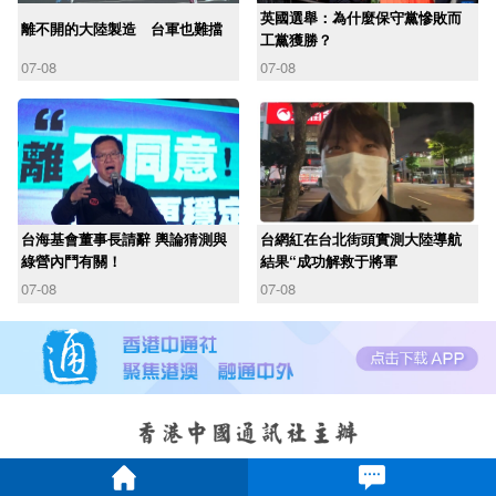
英國選舉：為什麼保守黨慘敗而
離不開的大陸製造 台軍也難擋
工黨獲勝？
07-08
07-08
台海基會董事長請辭 輿論猜測與
台網紅在台北街頭實測大陸導航
綠營內鬥有關！
結果“成功解救于將軍
07-08
07-08