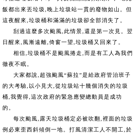
飯都出來丟垃圾,晚上垃圾站一貫的廢物如山。但
這夜醒來,垃圾桶和滿滿的垃圾卻全部消失了。
刮過這麼多次颱風,此情景,還是第一次見。翌
日醒來,風漸遠離,倚窗一望,垃圾桶又回來了。
相信,垃圾桶不是颱風捲走,而是有工人為我們
徹夜不眠。
大家都說,超強颱風“蘇拉”是給政府管治班子
的大考驗,以小見大,從垃圾站十幾個消失的垃圾
桶,我覺得,這次政府的緊急應變總動員是成功
的。
每次颱風,露天垃圾桶定必被吹翻,裡面的垃圾
例必東歪西斜傾倒一地。打風清潔工人不開工,於