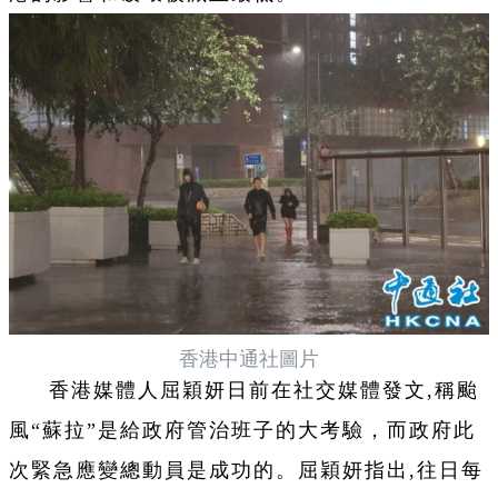
香港中通社圖片
香港媒體人屈穎妍日前在社交媒體發文,稱颱
風“蘇拉”是給政府管治班子的大考驗，而政府此
次緊急應變總動員是成功的。屈穎妍指出,往日每