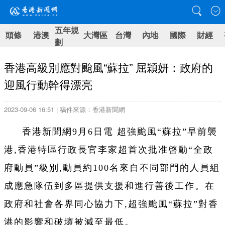
五年規
頭條
港澳
大灣區
台灣
內地
國際
財經
劃
香港高級別應對颱風“蘇拉” 屈穎妍：政府的
迎風行動幹得漂亮
2023-09-06 16:51 | 稿件來源：香港新聞網
香港新聞網9月6日電 超強颱風“蘇拉”早前襲
港,香港特區行政長官李家超首次批准啓動“全政
府動員”級別,動員約100名來自不同部門的人員組
成應急隊伍到多區提供支援和進行善後工作。在
政府和社會各界同心協力下,超強颱風“蘇拉”對香
港的影響和破壞被減至最低。