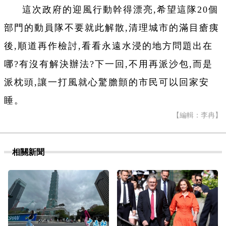
這次政府的迎風行動幹得漂亮,希望這隊20個
部門的動員隊不要就此解散,清理城市的滿目瘡痍
後,順道再作檢討,看看永遠水浸的地方問題出在
哪?有沒有解決辦法?下一回,不用再派沙包,而是
派枕頭,讓一打風就心驚膽顫的市民可以回家安
睡。
【編輯：李冉】
相關新聞