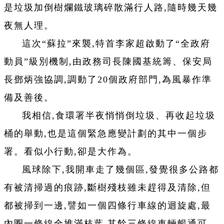
是垃圾加倒樹爛鐵玻璃碎散滿行人路,隨時幾天幾
夜無人理。
這次“蘇拉”來襲,特首李家超啟動了“全政府
動員”級別機制,由政務司長陳國基統籌、保安局
長鄧炳強協調,調動了20個政府部門,為風暴作準
備及善後。
我相信,食環署半夜悄悄倒垃圾、再收起垃圾
桶的舉動,也是這個緊急應變計劃的其中一個步
署。看似小行動,卻是大作為。
風球除下,我開車走了幾個區,發覺很多公路都
有被清掃過的痕跡,斷樹殘枝雖未趕得及清除,但
都被掃到一邊,譬如一個四條行車線的迴旋處,最
內圈一條線全堆滿枝葉,其餘三條線車輛暢通可