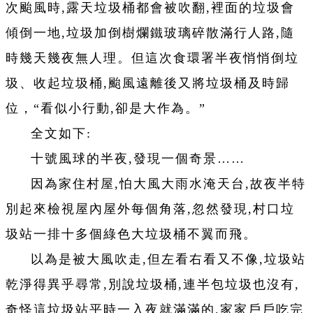
次颱風時,露天垃圾桶都會被吹翻,裡面的垃圾會
傾倒一地,
垃圾加倒樹爛鐵玻璃碎散滿行人路,隨
時幾天幾夜無人理。但這次食環署半夜悄悄倒垃
圾、收起垃圾桶,颱風遠離後又將垃圾桶及時歸
位，“
看似小行動,卻是大作為。
”
全文如下:
十號風球的半夜,發現一個奇景……
因為家住村屋,怕大風大雨水淹天台,故夜半特
別起來檢視屋內屋外每個角落,忽然發現,村口垃
圾站一排十多個綠色大垃圾桶不翼而飛。
以為是被大風吹走,但左看右看又不像,垃圾站
乾淨得異乎尋常,別說垃圾桶,連半包垃圾也沒有,
奇怪這垃圾站平時一入夜就滿滿的,家家戶戶吃完