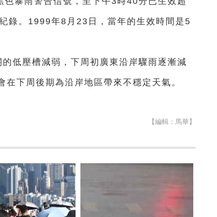
出黑色暴雨警告信號，至下午3時40分已生效超
錄。1999年8月23日，當年的生效時間是5
關的低壓槽減弱，下周初廣東沿岸驟雨逐漸減
會在下周後期為沿岸地區帶來不穩定天氣。
【編輯：馬華】