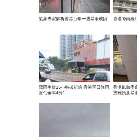
氣象專家解析香港百年一遇暴雨成因
香港降雨破
黑雨生效16小時破紀錄 香港單日降雨
香港氣象學
量佔全年4分1
技難預測暴