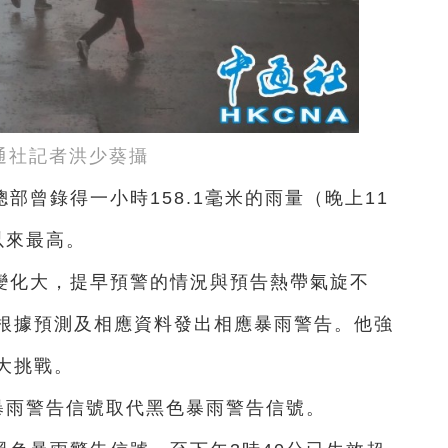
通社記者洪少葵攝
部曾錄得一小時158.1毫米的雨量（晚上11
以來最高。
變化大，提早預警的情況與預告熱帶氣旋不
根據預測及相應資料發出相應暴雨警告。他強
大挑戰。
暴雨警告信號取代黑色暴雨警告信號。