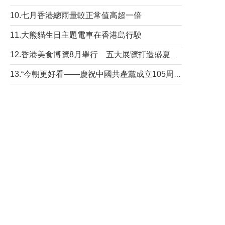
10.七月香港總雨量較正常值高超一倍
11.大熊貓生日主題電車在香港島行駛
12.香港美食博覽8月舉行 五大展覽打造盛夏嘉年華
13.“今朝更好看——慶祝中國共產黨成立105周年名家作品展”6日起舉行