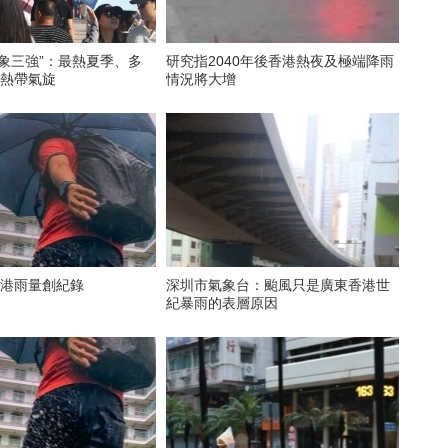
象三強”：最熱夏季、多
研究指2040年後香港熱夜及極端降雨
次熱帶氣旋
情況將大增
香港雨量創紀錄
深圳市氣象台：颱風只是廣東香港世
紀暴雨的表層原因