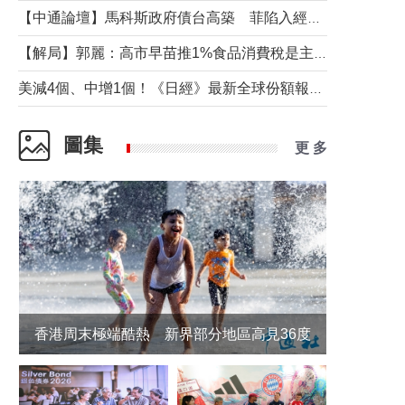
【中通論壇】馬科斯政府債台高築 菲陷入經濟困境與南海對抗惡循環？
【解局】郭麗：高市早苗推1%食品消費稅是主動作為還是被迫“飲鴆止渴”
美減4個、中增1個！《日經》最新全球份額報告透露了什麼？
圖集
更 多
香港周末極端酷熱 新界部分地區高見36度