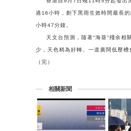
香港自9月7日晚11時5分起發
過16小時，創下黑雨生效時間最長的紀
小時47分鐘。
天文台預測，隨著“海葵”殘余相
少，天色稍為好轉。一道廣闊低壓槽
（完）
相關新聞