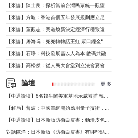
【來論】陳士良：探析當前台灣民眾統一觀望心態的深層成因
【來論】方璇：香港首個五年發展規劃應立足民生務實前行
【來論】董觀志：賽道煥新決定經濟行穩致遠
【來論】屠海鳴：兜兜轉轉話王虹 眾口鑠金“一邊倒”
【來論】石琤：科技發展需以人為本 數碼共融不應讓長者放棄傳統生活方式
【來論】高松傑：從人民大會堂到立法會宴會廳——香港管治新範式的完整拼圖
論壇
更 多
【中通論壇】8名韓生闖美軍基地示威被捕 韓國年輕人反美情緒從何而來？
【解局】曹波：中國電網開始應用量子技術，以後會不再停電嗎？
【中通論壇】日本新版防衛白皮書：動漫皮包藏不住軍國野心
對話陳洋：日本新版《防衛白皮書》有哪些點值得警惕？