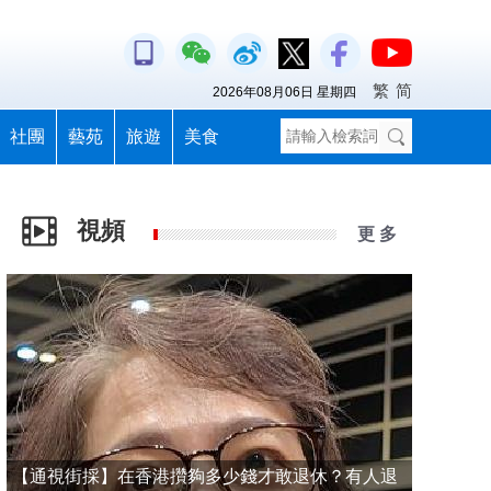
繁
简
2026年08月06日 星期四
社團
藝苑
旅遊
美食
視頻
更 多
【通視街採】在香港攢夠多少錢才敢退休？有人退