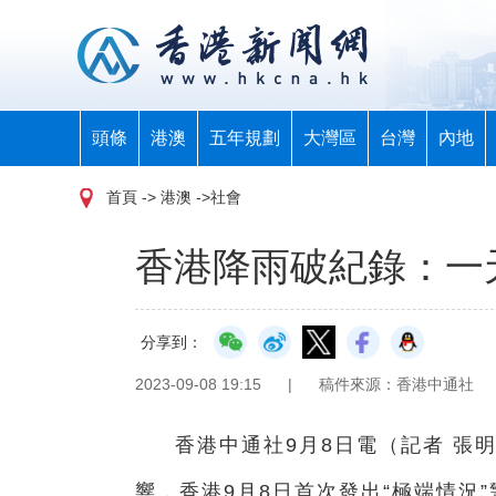
頭條
港澳
五年規劃
大灣區
台灣
內地
首頁
-> 港澳 ->社會
香港降雨破紀錄：一
分享到：
2023-09-08 19:15
|
稿件來源：香港中通社
香港中通社9月8日電（記者 張
響，香港9月8日首次發出“極端情況