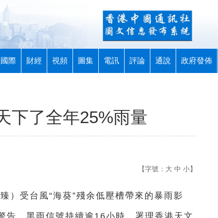
國際
財經
視頻
圖集
電訊
評論
通說
政府發佈
天下了全年25%雨量
【字號：
大
中
小
】
明臻）受台風“海葵”殘余低壓槽帶來的暴雨影
”警告，黑雨信號持續逾16小時。署理香港天文