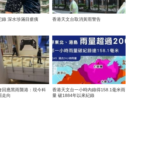
紀錄 深水埗滿目瘡痍
香港天文台取消黃雨警告
會回應黑雨襲港：現今科
香港天文台一小時內錄得158.1毫米雨
雨走向
量 破1884年以來紀錄