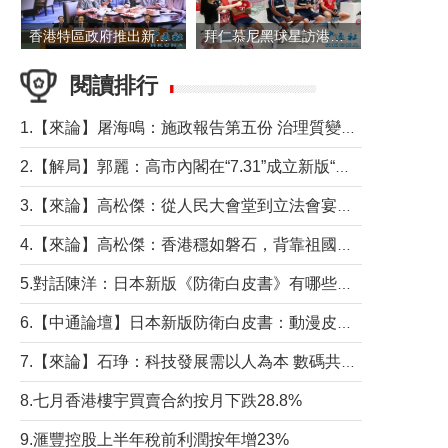
香港特區政府推出新一批銀色債券 每手1萬元保底息4.25厘
拜仁慕尼黑球星訪港 與球迷近距離互動
閱讀排行
1.【來論】屠海鳴：施政報告第五份 治理質變脈絡清
2.【解局】郭麗：高市內閣在“7.31”成立新版“特高課”意欲何為？
3.【來論】高松傑：從人民大會堂到立法會宴會廳——香港管治新範式的完整拼圖
4.【來論】高松傑：香港穩如磐石，背靠祖國才是真正的“終極護城河”
5.對話陳洋：日本新版《防衛白皮書》有哪些點值得警惕？
6.【中通論壇】日本新版防衛白皮書：動漫皮包藏不住軍國野心
7.【來論】石琤：科技發展需以人為本 數碼共融不應讓長者放棄傳統生活方式
8.七月香港樓宇買賣合約按月下跌28.8%
9.滙豐控股上半年稅前利潤按年增23%