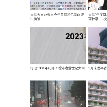
香港天文台發出今年首個黑色暴雨警
香港“年度氣
告信號
雨秋季、5
打破1884年紀錄！香港遭遇世紀大雨
9月未過半