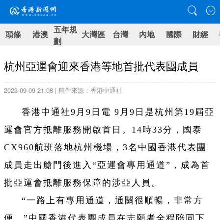
五年規
頭條
港澳
大灣區
台灣
內地
國際
財經
劃
杭州亞運會迎來香港等地首批代表團成員
2023-09-09 21:08 | 稿件來源：香港中通社
香港中通社9月9日電 9月9日是杭州第19屆亞
運會官方抵離服務開啟首日。14時33分，國泰
CX960航班落地杭州機場，3名中國香港代表團
成員走出艙門後進入“亞運會專用通道”，成為首
批亞運會抵離服務保障的涉亞人員。
“一路上有專用通道，通關很順暢，非常方
便。”中國香港代表團成員在志願者全程陪同下，