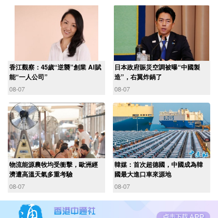
香江觀察：45歲“逆襲”創業 AI賦
日本政府賑災空調被曝“中國製
能“一人公司”
造”，右翼炸鍋了
08-07
08-07
物流能源農牧均受衝擊，歐洲經
韓媒：首次超德國，中國成為韓
濟遭高溫天氣多重考驗
國最大進口車來源地
08-07
08-07