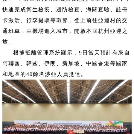
快速完成衛生檢疫、邊防檢查、海關查驗、註冊
卡激活、行李提取等環節，登上前往亞運村的交
通班車，由機場進入城市，開啟本屆杭州亞運之
旅。
根據抵離管理系統顯示，9日當天預計有來自
阿聯酋、韓國、伊朗、新加坡、中國香港等國家
和地區的40餘名涉亞人員抵達。