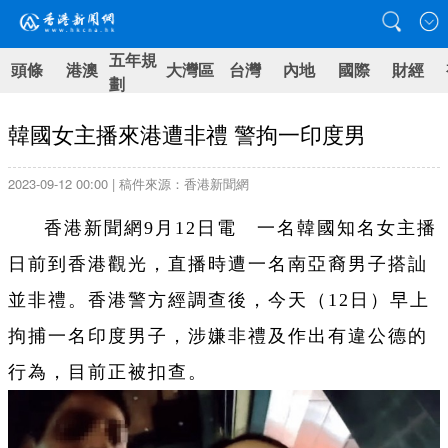
五年規
頭條
港澳
大灣區
台灣
內地
國際
財經
劃
韓國女主播來港遭非禮 警拘一印度男
2023-09-12 00:00 | 稿件來源：香港新聞網
香港新聞網9月12日電 一名韓國知名女主播
日前到香港觀光，直播時遭一名南亞裔男子搭訕
並非禮。香港警方經調查後，今天（12日）早上
拘捕一名印度男子，涉嫌非禮及作出有違公德的
行為，目前正被扣查。