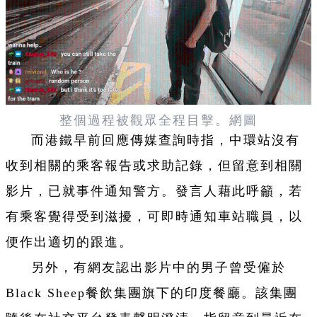
整個過程被觀眾全程目擊。網圖
而港鐵早前回應傳媒查詢時指，中環站沒有
收到相關的乘客報告或求助記錄，但留意到相關
影片，已就事件通知警方。發言人藉此呼籲，若
有乘客覺得受到滋擾，可即時通知車站職員，以
便作出適切的跟進。
另外，有網友認出影片中的男子曾受僱於
Black Sheep餐飲集團旗下的印度餐廳。該集團