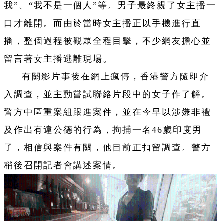
我”、“我不是一個人”等。男子最終親了女主播一
口才離開。而由於當時女主播正以手機進行直
播，整個過程被觀眾全程目擊，不少網友擔心並
留言著女主播逃離現場。
有關影片事後在網上瘋傳，香港警方隨即介
入調查，並主動嘗試聯絡片段中的女子作了解。
警方中區重案組跟進案件，並在今早以涉嫌非禮
及作出有違公德的行為，拘捕一名46歲印度男
子，相信與案件有關，他目前正扣留調查。警方
稍後召開記者會講述案情。