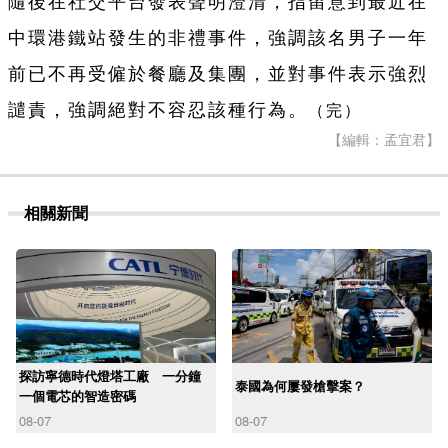
隨後在社交平台發表聲明澄清，指留意到最近在
中環港鐵站發生的非禮事件，強調該名男子一年
前已不再受僱於餐廳及集團，並對事件表示強烈
譴責，強調絕對不容忍該種行為。
（完）
【編輯：孟宜君】
相關新聞
探訪寧德時代燈塔工廠 一分鐘
泰國為何屢發槍擊案？
一個電芯的智造密碼
08-07
08-07