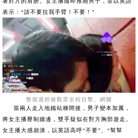
著對方的肩膀。女主播隨即推開男子，並以英語
表示：“請不要拉我手臂！不要！”
整個過程被觀眾全程目擊。網圖
當兩人走入地鐵站梯間後，男子變本加厲，
將女主播壓制牆邊，雙手疑似在對方胸部遊走。
女主播大感崩潰，以英語高呼“不要”、“幫幫