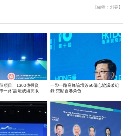
【編輯：刘春】
0個項目、1300億投資
一帶一路高峰論壇簽50備忘協議破紀
帶一路”論壇成績亮眼
錄 突顯香港角色