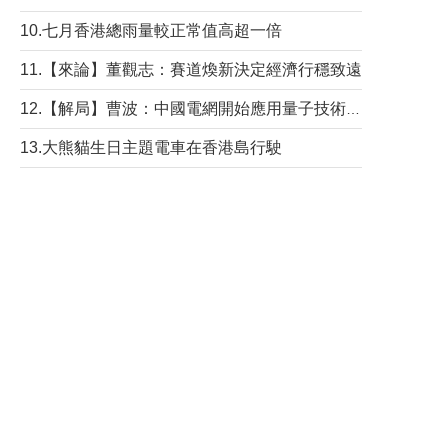
10.七月香港總雨量較正常值高超一倍
11.【來論】董觀志：賽道煥新決定經濟行穩致遠
12.【解局】曹波：中國電網開始應用量子技術，以後會不再停電嗎？
13.大熊貓生日主題電車在香港島行駛