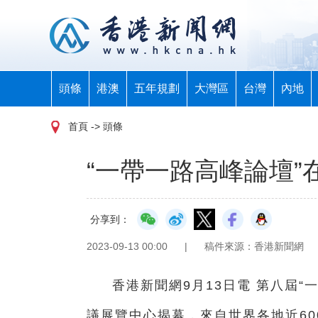
頭條
港澳
五年規劃
大灣區
台灣
內地
首頁
-> 頭條
“一帶一路高峰論壇”
分享到：
2023-09-13 00:00
|
稿件來源：香港新聞網
香港新聞網9月13日電 第八屆“
議展覽中心揭幕，來自世界各地近60