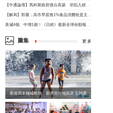
【中通論壇】馬科斯政府債台高築 菲陷入經濟困境與南海對抗惡循環？
【解局】郭麗：高市早苗推1%食品消費稅是主動作為還是被迫“飲鴆止渴”
美減4個、中增1個！《日經》最新全球份額報告透露了什麼？
圖集
更 多
香港周末極端酷熱 新界部分地區高見36度