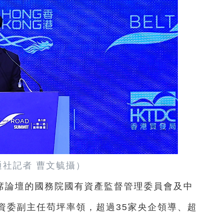
通社記者 曹文毓攝）
席論壇的國務院國有資產監督管理委員會及中
資委副主任苟坪率領，超過35家央企領導、超