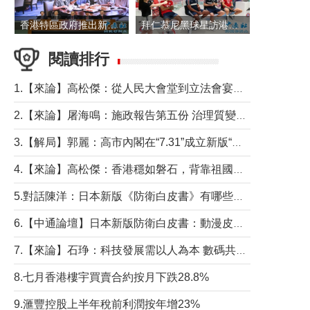
香港特區政府推出新一批銀色債券 每手1萬元保底息4.25厘
拜仁慕尼黑球星訪港 與球迷近距離互動
閱讀排行
1.【來論】高松傑：從人民大會堂到立法會宴會廳——香港管治新範式的完整拼圖
2.【來論】屠海鳴：施政報告第五份 治理質變脈絡清
3.【解局】郭麗：高市內閣在“7.31”成立新版“特高課”意欲何為？
4.【來論】高松傑：香港穩如磐石，背靠祖國才是真正的“終極護城河”
5.對話陳洋：日本新版《防衛白皮書》有哪些點值得警惕？
6.【中通論壇】日本新版防衛白皮書：動漫皮包藏不住軍國野心
7.【來論】石琤：科技發展需以人為本 數碼共融不應讓長者放棄傳統生活方式
8.七月香港樓宇買賣合約按月下跌28.8%
9.滙豐控股上半年稅前利潤按年增23%