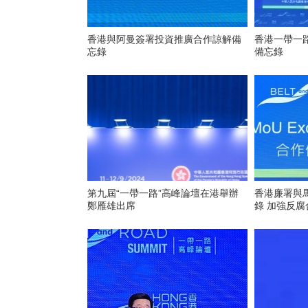
香港與阿曼簽署投資推廣合作諒解備
香港一帶一
忘錄
備忘錄
第九屆“一帶一路”高峰論壇在港舉辦
香港廉署與
鄭雁雄出席
錄 加強反腐