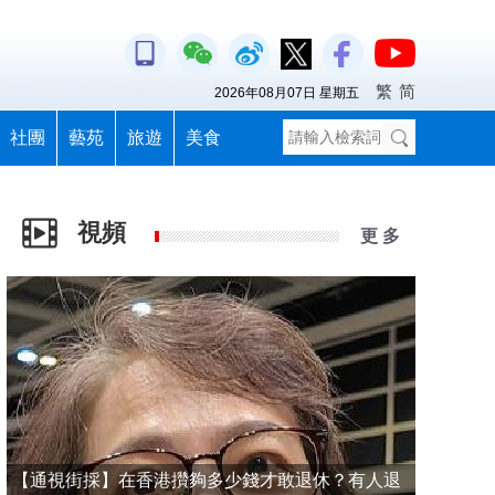
繁
简
2026年08月07日 星期五
社團
藝苑
旅遊
美食
視頻
更 多
【通視街採】在香港攢夠多少錢才敢退休？有人退