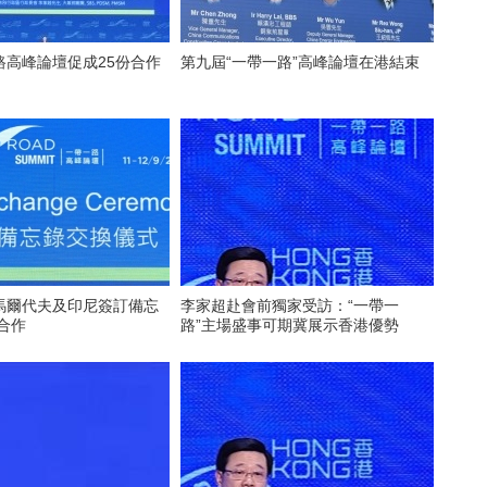
路高峰論壇促成25份合作
第九屆“一帶一路”高峰論壇在港結束
馬爾代夫及印尼簽訂備忘
李家超赴會前獨家受訪：“一帶一
合作
路”主場盛事可期冀展示香港優勢