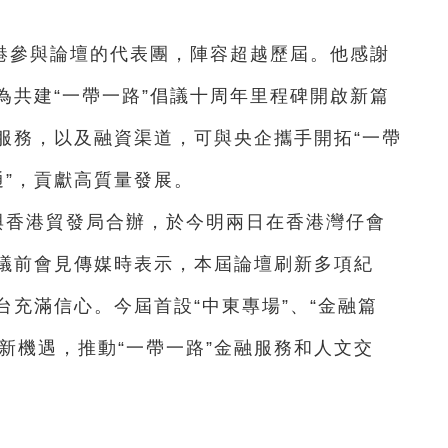
港參與論壇的代表團，陣容超越歷屆。他感謝
為共建“一帶一路”倡議十周年里程碑開啟新篇
服務，以及融資渠道，可與央企攜手開拓“一帶
通”，貢獻高質量發展。
與香港貿發局合辦，於今明兩日在香港灣仔會
議前會見傳媒時表示，本屆論壇刷新多項紀
充滿信心。今屆首設“中東專場”、“金融篇
場新機遇，推動“一帶一路”金融服務和人文交