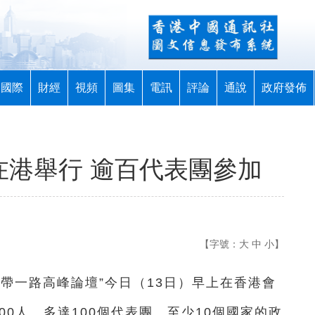
國際
財經
視頻
圖集
電訊
評論
通說
政府發佈
在港舉行 逾百代表團參加
【字號：
大
中
小
】
一帶一路高峰論壇”今日（13日）早上在香港會
00人、多達100個代表團、至少10個國家的政