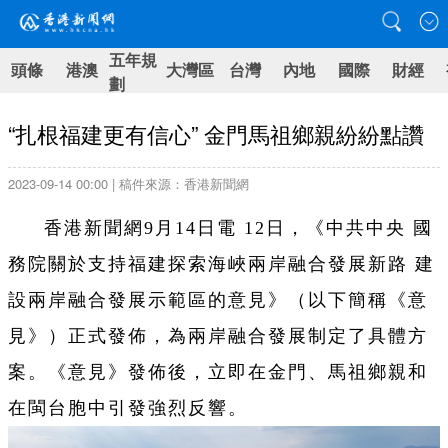
五年規
頭條
港澳
大灣區
台灣
內地
國際
財經
劃
“扎根福建更有信心” 金門馬祖鄉親紛紛點讚
2023-09-14 00:00 | 稿件來源：香港新聞網
香港新聞網9月14日電 12日，《中共中央 國
務院關於支持福建探索海峽兩岸融合發展新路 建
設兩岸融合發展示範區的意見》（以下簡稱《意
見》）正式發佈，為兩岸融合發展制定了具體方
案。《意見》發佈後，立即在金門、馬祖鄉親和
在閩台胞中引發強烈反響。