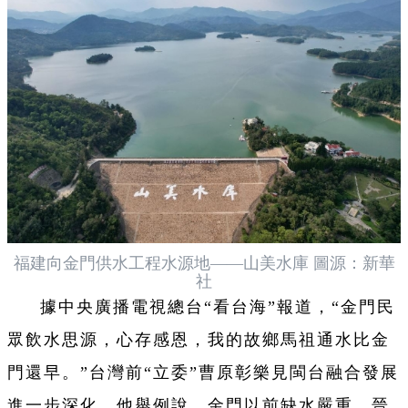
福建向金門供水工程水源地——山美水庫 圖源：新華
社
據中央廣播電視總台“看台海”報道，“金門民
眾飲水思源，心存感恩，我的故鄉馬祖通水比金
門還早。”台灣前“立委”曹原彰樂見閩台融合發展
進一步深化。他舉例說，金門以前缺水嚴重，晉