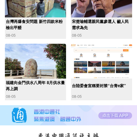
台灣再爆食安問題 新竹四款米粉
宋楚瑜輔選親民黨參選人 籲人民
檢出甲醛
需求為先
08-05
08-05
福建向金門供水八周年 8月供水量
台陸委會宣稱要封禁“台青e家”
再上調
08-05
08-05