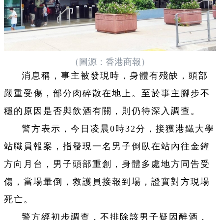
（圖源：香港商報）
消息稱，事主被發現時，身體有殘缺，頭部
嚴重受傷，部分肉碎散在地上。至於事主腳步不
穩的原因是否與飲酒有關，則仍待深入調查。
警方表示，今日凌晨0時32分，接獲港鐵大學
站職員報案，指發現一名男子倒臥在站內往金鐘
方向月台，男子頭部重創，身體多處地方同告受
傷，當場暈倒，救護員接報到場，證實對方現場
死亡。
警方經初步調查，不排除該男子疑因醉酒，