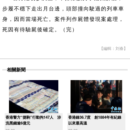
步履不穩下走出月台邊，頭部撞向駛過的列車車
身，因而當場死亡。案件列作屍體發現案處理，
死因有待驗屍後確定。（完）
【編輯：刘春】
相關新聞
香港警方“捷駒”行動拘147人 涉
香港錄36.7度 創1884年有紀錄
洗黑錢逾6億元
以來最高溫