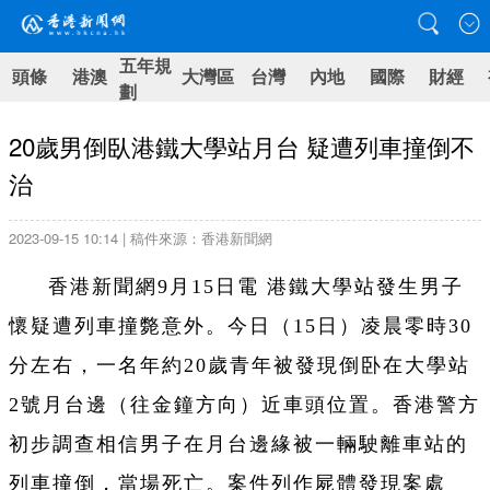
五年規
頭條
港澳
大灣區
台灣
內地
國際
財經
劃
20歲男倒臥港鐵大學站月台 疑遭列車撞倒不
治
2023-09-15 10:14 | 稿件來源：香港新聞網
香港新聞網9月15日電 港鐵大學站發生男子
懷疑遭列車撞斃意外。今日（15日）凌晨零時30
分左右，一名年約20歲青年被發現倒卧在大學站
2號月台邊（往金鐘方向）近車頭位置。香港警方
初步調查相信男子在月台邊緣被一輛駛離車站的
列車撞倒，當場死亡。案件列作屍體發現案處