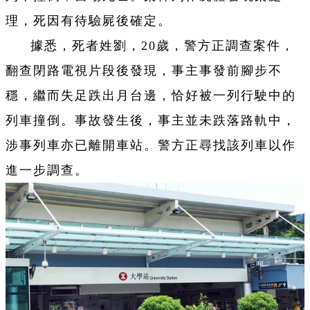
理，死因有待驗屍後確定。
據悉，死者姓劉，20歲，警方正調查案件，
翻查閉路電視片段後發現，事主事發前腳步不
穩，繼而失足跌出月台邊，恰好被一列行駛中的
列車撞倒。事故發生後，事主並未跌落路軌中，
涉事列車亦已離開車站。警方正尋找該列車以作
進一步調查。