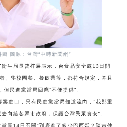
圖 圖源：台灣“中時新聞網”
市衛生局長曾梓展表示，台食品安全處13日開
業者、學校團餐、餐飲業等，都符合規定，并且
，但民進黨當局回應“不便提供”。
專案進口，只有民進黨當局知道流向，“我鄭重
跟去向給各縣市政府，保護台灣民眾食安”。
”黨團14日召開“到底進了多少巴西蛋？陳吉仲