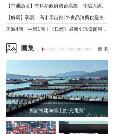
【中通論壇】馬科斯政府債台高築 菲陷入經濟困境與南海對抗惡循環？
【解局】郭麗：高市早苗推1%食品消費稅是主動作為還是被迫“飲鴆止渴”
美減4個、中增1個！《日經》最新全球份額報告透露了什麼？
圖集
更 多
探訪福建漁排上的“充電寶”