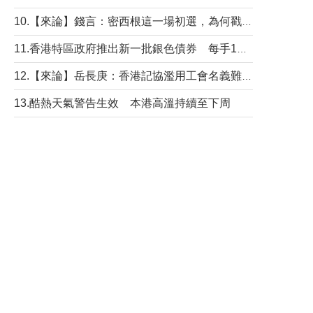
10.【來論】錢言：密西根這一場初選，為何戳中了兩黨最痛的神經？
11.香港特區政府推出新一批銀色債券 每手1萬元保底息4.25厘
12.【來論】岳長庚：香港記協濫用工會名義難逃法律制裁
13.酷熱天氣警告生效 本港高溫持續至下周