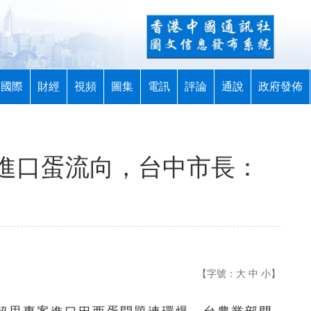
國際
財經
視頻
圖集
電訊
評論
通說
政府發佈
進口蛋流向，台中市長：
【字號：
大
中
小
】