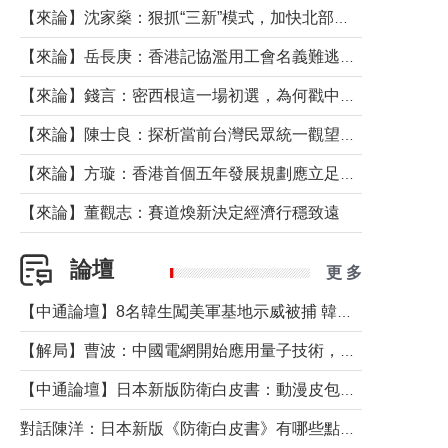
【來論】沈家燊：狠抓“三新”模式，加快北部都會區建設
【來論】岳長庚：香港記協濫用工會名義難逃法律制裁
【來論】錢言：密西根這一場初選，為何戳中了兩黨最痛的神經？
【來論】陳士良：探析當前台灣民眾統一觀望心態的深層成因
【來論】方璇：香港首個五年發展規劃應立足民生務實前行
【來論】董觀志：賽道煥新決定經濟行穩致遠
論壇
更 多
【中通論壇】8名韓生闖美軍基地示威被捕 韓國年輕人反美情緒從何而來？
【解局】曹波：中國電網開始應用量子技術，以後會不再停電嗎？
【中通論壇】日本新版防衛白皮書：動漫皮包藏不住軍國野心
對話陳洋：日本新版《防衛白皮書》有哪些點值得警惕？