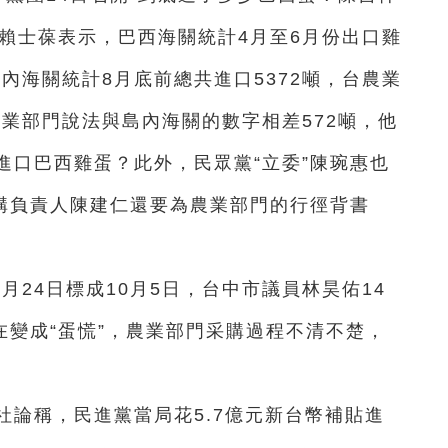
”賴士葆表示，巴西海關統計4月至6月份出口雞
島內海關統計8月底前總共進口5372噸，台農業
農業部門說法與島內海關的數字相差572噸，他
進口巴西雞蛋？此外，民眾黨“立委”陳琬惠也
機構負責人陳建仁還要為農業部門的行徑背書
月24日標成10月5日，台中市議員林昊佑14
在變成“蛋慌”，農業部門采購過程不清不楚，
社論稱，民進黨當局花5.7億元新台幣補貼進