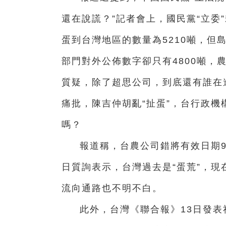
還在說謊？”記者會上，國民黨“立委
蛋到台灣地區的數量為5210噸，但
部門對外公佈數字卻只有4800噸，
質疑，除了超思公司，到底還有誰在
痛批，陳吉仲胡亂“扯蛋”，台行政
嗎？
報道稱，台農公司錯將有效日期9
日質詢表示，台灣過去是“蛋荒”，現
流向通路也不明不白。
此外，台灣《聯合報》13日發表