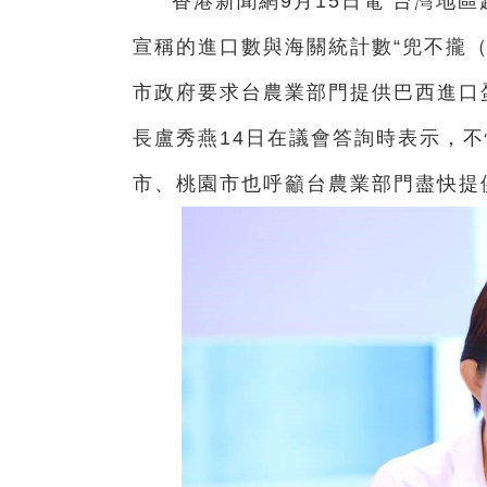
香港新聞網9月15日電 台灣地
宣稱的進口數與海關統計數“兜不攏
市政府要求台農業部門提供巴西進口
長盧秀燕14日在議會答詢時表示，
市、桃園市也呼籲台農業部門盡快提