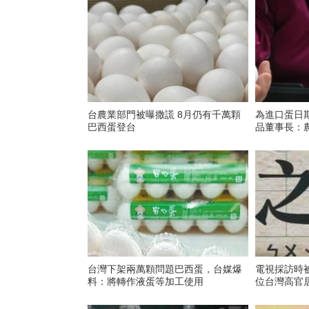
台農業部門被曝撒謊 8月仍有千萬顆
為進口蛋日
巴西蛋登台
品董事長：
台灣下架兩萬顆問題巴西蛋，台媒爆
電視採訪時
料：將轉作液蛋等加工使用
位台灣高官