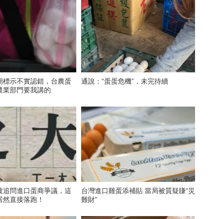
期標示不實認錯，台農蛋
通說：“蛋蛋危機”，未完待續
農業部門要我講的
被追問進口蛋商爭議，這
台灣進口雞蛋添補貼 當局被質疑賺“災
居然直接落跑！
難財”