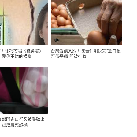
”！徐巧芯唱《孤勇者》
台灣蛋價又漲！陳吉仲剛說完“進口後
：愛你不跪的模樣
蛋價平穩”即被打臉
業部門進口蛋又被曝驗出
、蛋液農藥超標