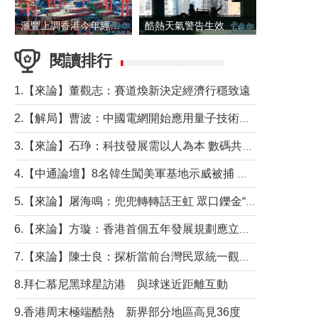
滙豐上調香港今年經濟增長預測至4.5%
酷熱天氣警告生效 本港高溫持續至下周
閱讀排行
1.【來論】董觀志：賽道煥新決定經濟行穩致遠
2.【解局】曹波：中國電網開始應用量子技術，以後會不再停電嗎？
3.【來論】石琤：科技發展需以人為本 數碼共融不應讓長者放棄傳統生活方式
4.【中通論壇】8名韓生闖美軍基地示威被捕 韓國年輕人反美情緒從何而來？
5.【來論】屠海鳴：兜兜轉轉話王虹 眾口鑠金“一邊倒”
6.【來論】方璇：香港首個五年發展規劃應立足民生務實前行
7.【來論】陳士良：探析當前台灣民眾統一觀望心態的深層成因
8.拜仁慕尼黑球星訪港 與球迷近距離互動
9.香港周末極端酷熱 新界部分地區高見36度