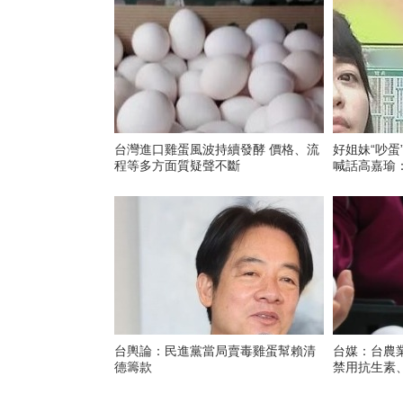
台灣進口雞蛋風波持續發酵 價格、流
好姐妹“吵蛋
程等多方面質疑聲不斷
喊話高嘉瑜
台輿論：民進黨當局賣毒雞蛋幫賴清
台媒：台農
德籌款
禁用抗生素