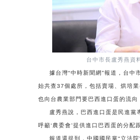
台中市長盧秀燕資料
據台灣“中時新聞網”報道，
台中
始共查37個處所，包括賣場、烘培
也向台農業部門要巴西進口蛋的流向
盧秀燕說，巴西進口蛋是民進黨
呼籲‘農委會’提供進口巴西蛋的分配
報道還提到，中國國民黨“立法院