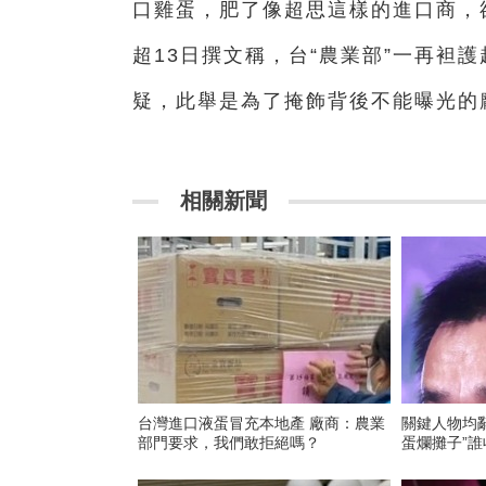
口雞蛋，肥了像超思這樣的進口商，
超13日撰文稱，台“農業部”一再袒
疑，此舉是為了掩飾背後不能曝光的
相關新聞
台灣進口液蛋冒充本地產 廠商：農業
關鍵人物均
部門要求，我們敢拒絕嗎？
蛋爛攤子”誰