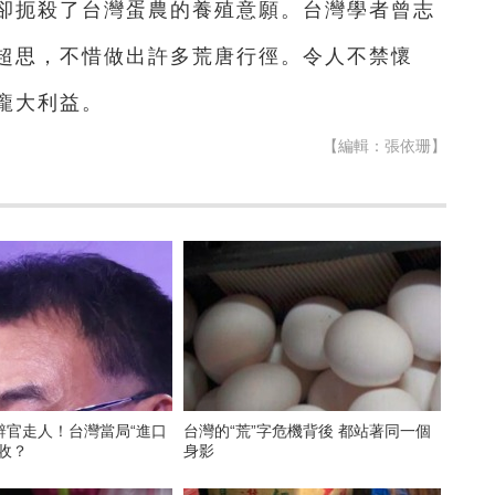
卻扼殺了台灣蛋農的養殖意願。台灣學者曾志
護超思，不惜做出許多荒唐行徑。令人不禁懷
龐大利益。
【編輯：張依珊】
辭官走人！台灣當局“進口
台灣的“荒”字危機背後 都站著同一個
收？
身影