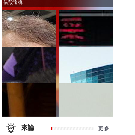
借殼還魂
來論
更 多