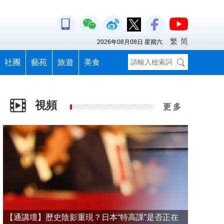
繁
简
2026年08月08日 星期六
社團
藝苑
旅遊
美食
視頻
更 多
【通講壇】歷史陰影重現？日本“特高課”是否正在