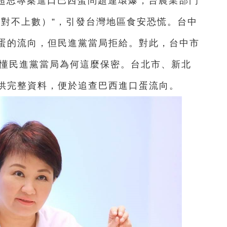
區超思專案進口巴西蛋問題連環爆，台農業部門
（對不上數）”，引發台灣地區食安恐慌。台中
蛋的流向，但民進黨當局拒給。對此，台中市
不懂民進黨當局為何這麼保密。台北市、新北
供完整資料，便於追查巴西進口蛋流向。