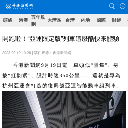
五年規
頭條
港澳
大灣區
台灣
內地
國際
財經
劃
開跑啦！“亞運限定版”列車這麼酷快來體驗
2023-09-19 10:26 | 稿件來源：香港新聞網
香港新聞網9月19日電 車頭似“鷹隼”、身
披“虹韵紫”、設計時速350公里......這就是專為
杭州亞運會打造的復興號亞運智能動車組列車。