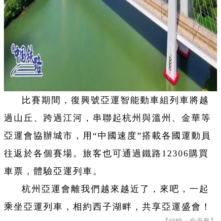
比賽期間，復興號亞運智能動車組列車將越
過山丘、跨過江河，串聯起杭州與溫州、金華等
亞運會協辦城市，用“中國速度”搭載各國運動員
往返於各個賽場。旅客也可通過鐵路12306購買
車票，體驗亞運列車。
杭州亞運會離我們越來越近了，來吧，一起
乘坐亞運列車，相約西子湖畔，共享亞運盛會！
【編輯：俞丹鳳】