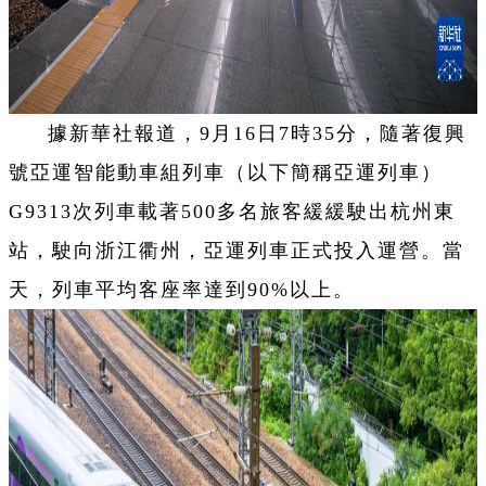
據新華社報道，9月16日7時35分，隨著復興
號亞運智能動車組列車（以下簡稱亞運列車）
G9313次列車載著500多名旅客緩緩駛出杭州東
站，駛向浙江衢州，亞運列車正式投入運營。當
天，列車平均客座率達到90%以上。