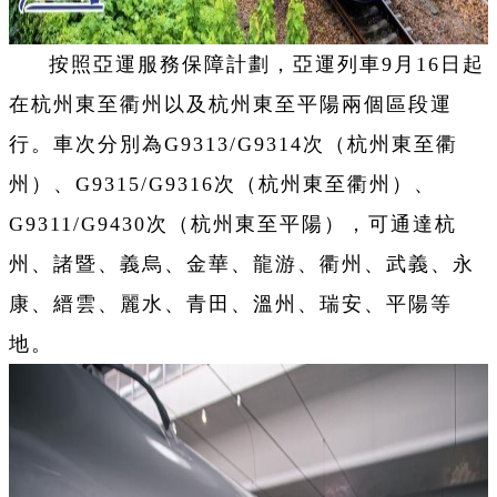
按照亞運服務保障計劃，亞運列車9月16日起
在杭州東至衢州以及杭州東至平陽兩個區段運
行。車次分別為G9313/G9314次（杭州東至衢
州）、G9315/G9316次（杭州東至衢州）、
G9311/G9430次（杭州東至平陽），可通達杭
州、諸暨、義烏、金華、龍游、衢州、武義、永
康、縉雲、麗水、青田、溫州、瑞安、平陽等
地。