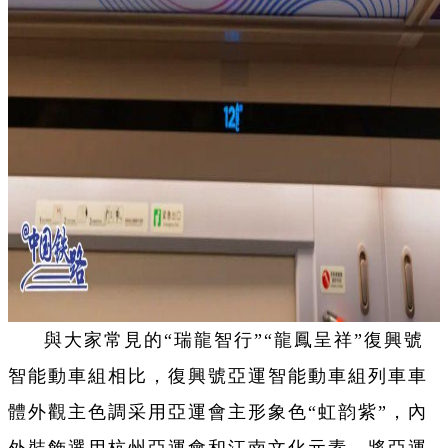
與大家常見的“瑞龍智行”“龍鳳呈祥”復興號
智能動車組相比，復興號亞運智能動車組列車車
體外觀主色調采用亞運會主形象色“虹韵紫”，內