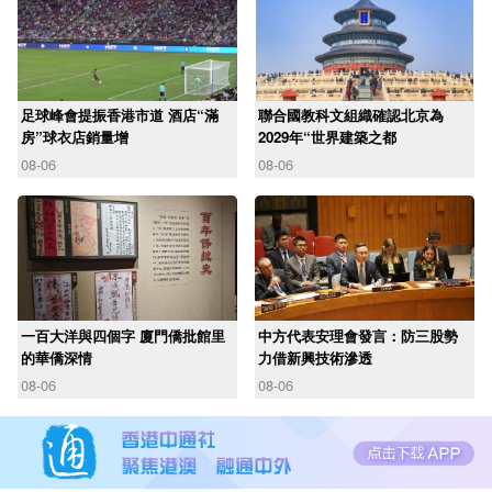
足球峰會提振香港市道 酒店“滿
聯合國教科文組織確認北京為
房”球衣店銷量增
2029年“世界建築之都
08-06
08-06
一百大洋與四個字 廈門僑批館里
中方代表安理會發言：防三股勢
的華僑深情
力借新興技術滲透
08-06
08-06