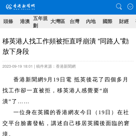
五年規
頭條
港澳
大灣區
台灣
內地
國際
財經
劃
移英港人找工作頻被拒直呼崩潰 “同路人”勸
放下身段
2023-09-19 18:01 | 稿件來源：香港新聞網
香港新聞網9月19日電
抵英後花了四個多月
找工作卻一直被拒，移英港人感覺要“崩
潰”了……
一位身在英國的香港網友今日（19日）在社
交平台臉書發帖，講述自己移居英國後面臨的窘
境。