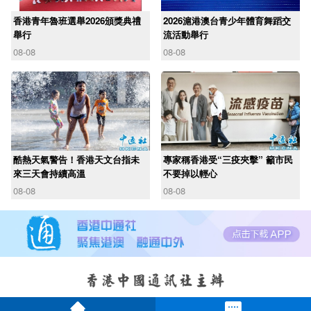
香港青年魯班選舉2026頒獎典禮
2026滬港澳台青少年體育舞蹈交
舉行
流活動舉行
08-08
08-08
酷熱天氣警告！香港天文台指未
專家稱香港受“三疫夾擊” 籲市民
來三天會持續高溫
不要掉以輕心
08-08
08-08