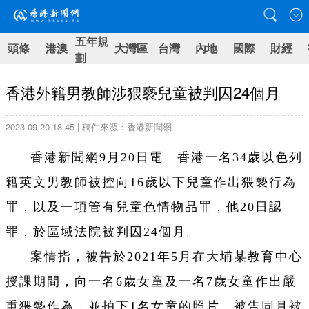
五年規
頭條
港澳
大灣區
台灣
內地
國際
財經
劃
香港外籍男教師涉猥褻兒童被判囚24個月
2023-09-20 18:45 | 稿件來源：香港新聞網
香港新聞網9月20日電 香港一名34歲以色列
籍英文男教師被控向16歲以下兒童作出猥褻行為
罪，以及一項管有兒童色情物品罪，他20日認
罪，於區域法院被判囚24個月。
案情指，被告於2021年5月在大埔某教育中心
授課期間，向一名6歲女童及一名7歲女童作出嚴
重猥褻作為，並拍下1名女童的照片。被告同月被