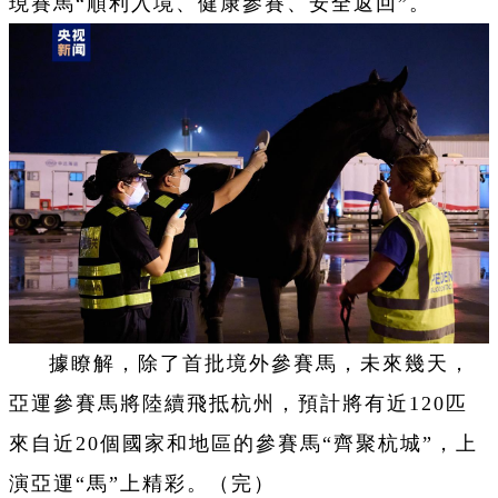
現賽馬“順利入境、健康參賽、安全返回”。
據瞭解，除了首批境外參賽馬，未來幾天，
亞運參賽馬將陸續飛抵杭州，預計將有近120匹
來自近20個國家和地區的參賽馬“齊聚杭城”，上
演亞運“馬”上精彩。（完）