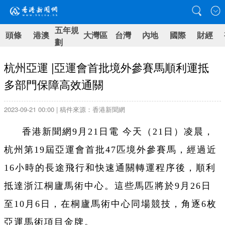
五年規
頭條
港澳
大灣區
台灣
內地
國際
財經
劃
杭州亞運 |亞運會首批境外參賽馬順利運抵
多部門保障高效通關
2023-09-21 00:00 | 稿件來源：香港新聞網
香港新聞網9月21日電 今天（21日）凌晨，
杭州第19屆亞運會首批47匹境外參賽馬，經過近
16小時的長途飛行和快速通關轉運程序後，順利
抵達浙江桐廬馬術中心。這些馬匹將於9月26日
至10月6日，在桐廬馬術中心同場競技，角逐6枚
亞運馬術項目金牌。