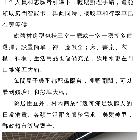
工作人員和志願者引導下，輕鬆辦理手續，還能
領取房間智能卡。與此同時，接駁車和行李車已
在旁等候。
媒體村房型包括三室一廳或一室一廳等多種
選擇。設置簡單，卻一應俱全；床、書桌、衣
櫃、鞋櫃，生活用品也儲備充足，飲用水更在門
口堆滿五大箱。
每間屋子幾乎都配備陽台，視野開闊，可以
看到錢塘江和彭埠大橋。
除居住區外，村內商業街還可滿足媒體人的
日常消費、各類生活配套服務需求；美髮美甲，
郵政超市等皆齊全。