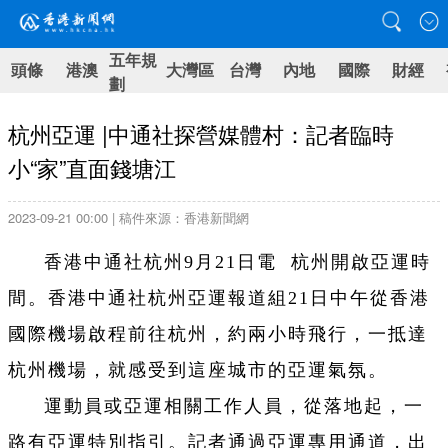
五年規
頭條
港澳
大灣區
台灣
內地
國際
財經
劃
杭州亞運 |中通社探營媒體村：記者臨時
小“家”直面錢塘江
2023-09-21 00:00 | 稿件來源：香港新聞網
香港中通社杭州9月21日電 杭州開啟亞運時
間。香港中通社杭州亞運報道組21日中午從香港
國際機場啟程前往杭州，約兩小時飛行，一抵達
杭州機場，就感受到這座城市的亞運氣氛。
運動員或亞運相關工作人員，從落地起，一
路有亞運特別指引。記者通過亞運專用通道，出