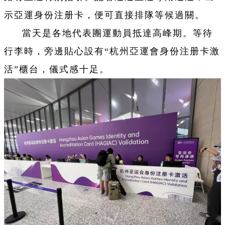
示亞運身份注册卡，便可直接排隊等候過關。
當天是各地代表團運動員抵達高峰期。等待
行李時，旁邊貼心設有“杭州亞運會身份注册卡激
活”櫃台，儀式感十足。