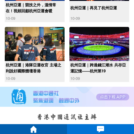
杭州亞運｜競技之外，溫情常
杭州亞運｜再見了杭州亞運
在！視頻回顧杭州亞運會暖
10-09
10-09
杭州亞運｜港隊亞運收官 主場之
杭州亞運｜跨過錢江潮水 共存亞
利說好國際體壇香港
運記憶——杭州第19
10-09
10-09