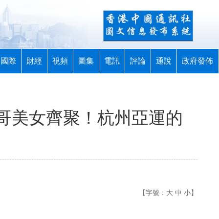
國際
財經
視頻
圖集
電訊
評論
通說
政府發佈
哥美女齊聚！杭州亞運的
【字號：
大
中
小
】