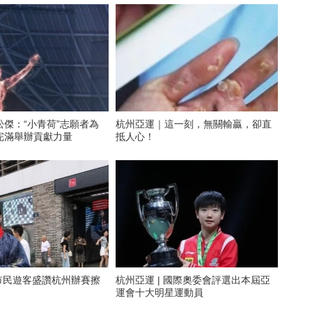
傑：​“小青荷”志願者為
杭州亞運｜這一刻，無關輸贏，卻直
完滿舉辦貢獻力量
抵人心！
 市民遊客盛讚杭州辦賽擦
杭州亞運 | 國際奧委會評選出本屆亞
運會十大明星運動員