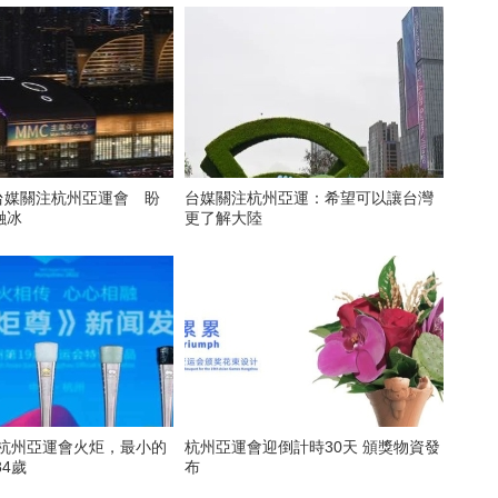
台媒關注杭州亞運：希望可以讓台灣
融冰
更了解大陸
遞杭州亞運會火炬，最小的
杭州亞運會迎倒計時30天 頒獎物資發
84歲
布