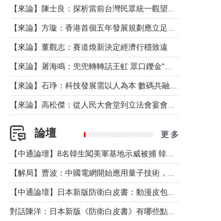
【來論】陳士良：探析當前台灣民眾統一觀望心態的深層成因
【來論】方璇：香港首個五年發展規劃應立足民生務實前行
【來論】董觀志：賽道煥新決定經濟行穩致遠
【來論】屠海鳴：兜兜轉轉話王虹 眾口鑠金“一邊倒”
【來論】石琤：科技發展需以人為本 數碼共融不應讓長者放棄傳統生活方式
【來論】高松傑：從人民大會堂到立法會宴會廳——香港管治新範式的完整拼圖
論壇
更 多
【中通論壇】8名韓生闖美軍基地示威被捕 韓國年輕人反美情緒從何而來？
【解局】曹波：中國電網開始應用量子技術，以後會不再停電嗎？
【中通論壇】日本新版防衛白皮書：動漫皮包藏不住軍國野心
對話陳洋：日本新版《防衛白皮書》有哪些點值得警惕？