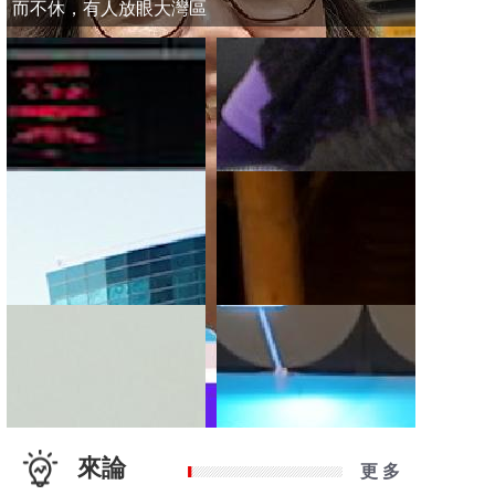
而不休，有人放眼大灣區
來論
更 多