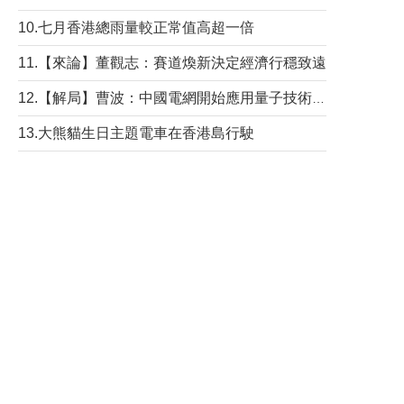
10.七月香港總雨量較正常值高超一倍
11.【來論】董觀志：賽道煥新決定經濟行穩致遠
12.【解局】曹波：中國電網開始應用量子技術，以後會不再停電嗎？
13.大熊貓生日主題電車在香港島行駛