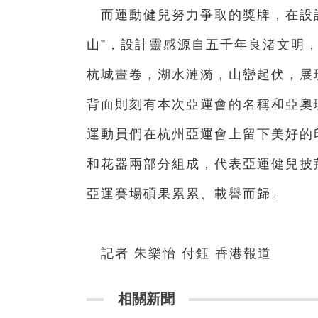
而運動健兒努力爭取的獎牌，在設計
山”，設計靈感源自五千年良渚文明，
杭城畫卷，湖水漣漪，山巒起伏，展
背面則刻有本次亞運會的名稱和亞奧
運動員們在杭州亞運會上留下美好的
和花器兩部分組成，代表亞運健兒披
亞運賽場碩果累累、載譽而歸。
記者 朱樂怡 付鈺 香港報道
相關新聞