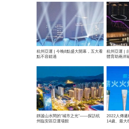
杭州亞運 | 今晚8點盛大開幕，五大看
杭州亞運 | 台媒關注杭州亞運會 盼
點不容錯過
體育助兩岸
靜謐山水間的“城市之光”——探訪杭
2022人傳
州臨安區亞運場館
14歲、最大