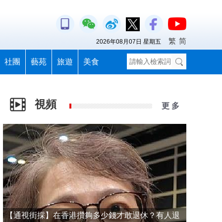
繁
简
2026年08月07日 星期五
社團
藝苑
旅遊
美食
視頻
更 多
【通視街採】在香港攢夠多少錢才敢退休？有人退