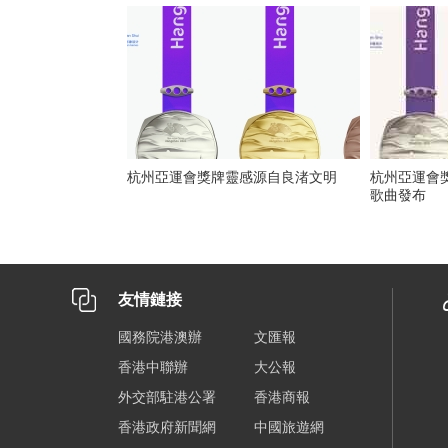
杭州亞運會獎牌靈感源自良渚文明
杭州亞運會
歌曲發布
友情鏈接
國務院港澳辦
文匯報
香港中聯辦
大公報
外交部駐港公署
香港商報
香港政府新聞網
中國旅遊網