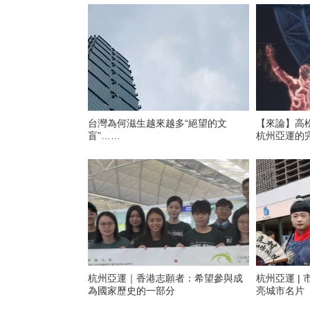
台灣為何滋生越來越多“絕望的文
【來論】高松
盲”……
杭州亞運的
杭州亞運｜香港志願者：希望參與成
杭州亞運 |
為國家歷史的一部分
亮城市名片