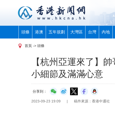
頭條
港澳
五年規劃
大灣區
台灣
內地
首頁
-> 頭條
【杭州亞運來了】帥
小細節及滿滿心意
分享到：
2023-09-23 19:09
|
稿件來源：香港中通社