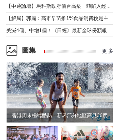
【中通論壇】馬科斯政府債台高築 菲陷入經濟困境與南海對抗惡循環？
【解局】郭麗：高市早苗推1%食品消費稅是主動作為還是被迫“飲鴆止渴”
美減4個、中增1個！《日經》最新全球份額報告透露了什麼？
圖集
更 多
香港周末極端酷熱 新界部分地區高見36度