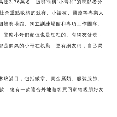
達3.76萬名，這群簡稱“小青荷”的志願者分
向社會重點吸納的競賽、小語種、醫療等專業人
個競賽場館、獨立訓練場館和專項工作團隊。
、警察小哥們顏值也是杠杠的。有網友發現，
都是帥氣的小哥在執勤，更有網友稱，自己局
琳琅滿目，包括徽章、貴金屬類、服裝服飾、
餘款，總有一款適合外地遊客買回家給親朋好友