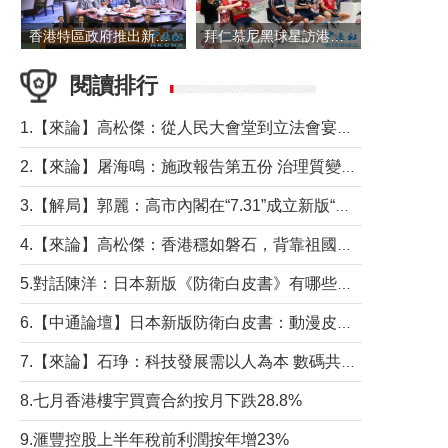
香港特區政府推出新一批銀色債券 每手1萬元保底息4.25厘
拜仁慕尼黑球星訪港 與球迷近距離互動
閱讀排行
1.【來論】高松傑：從人民大會堂到立法會宴會廳——香港管治新範式的完整拼圖
2.【來論】屠海鳴：施政報告第五份 治理質變脈絡清
3.【解局】郭麗：高市內閣在“7.31”成立新版“特高課”意欲何為？
4.【來論】高松傑：香港穩如磐石，背靠祖國才是真正的“終極護城河”
5.對話陳洋：日本新版《防衛白皮書》有哪些點值得警惕？
6.【中通論壇】日本新版防衛白皮書：動漫皮包藏不住軍國野心
7.【來論】石琤：科技發展需以人為本 數碼共融不應讓長者放棄傳統生活方式
8.七月香港樓宇買賣合約按月下跌28.8%
9.滙豐控股上半年稅前利潤按年增23%