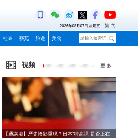
繁
简
2026年08月07日 星期五
社團
藝苑
旅遊
美食
視頻
更 多
【通講壇】歷史陰影重現？日本“特高課”是否正在