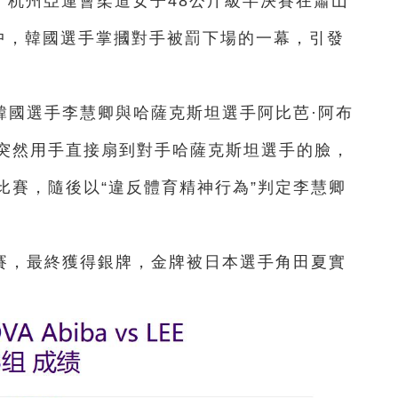
日，杭州亞運會柔道女子48公斤級半決賽在蕭山
中，韓國選手掌摑對手被罰下場的一幕，引發
韓國選手李慧卿與哈薩克斯坦選手阿比芭·阿布
突然用手直接扇到對手哈薩克斯坦選手的臉，
比賽，隨後以“違反體育精神行為”判定李慧卿
賽，最終獲得銀牌，金牌被日本選手角田夏實