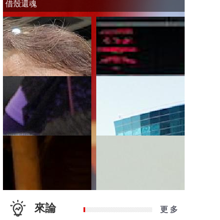
借殼還魂
來論
更 多