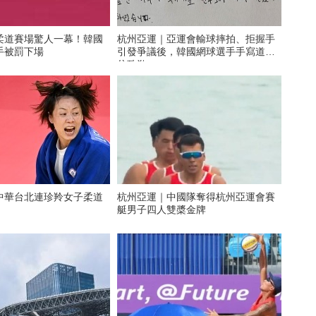
柔道賽場驚人一幕！韓國
杭州亞運｜亞運會輸球摔拍、拒握手
手被罰下場
引發爭議後，韓國網球選手手寫道歉
信致歉
中華台北連珍羚女子柔道
杭州亞運｜中國隊奪得杭州亞運會賽
艇男子四人雙槳金牌