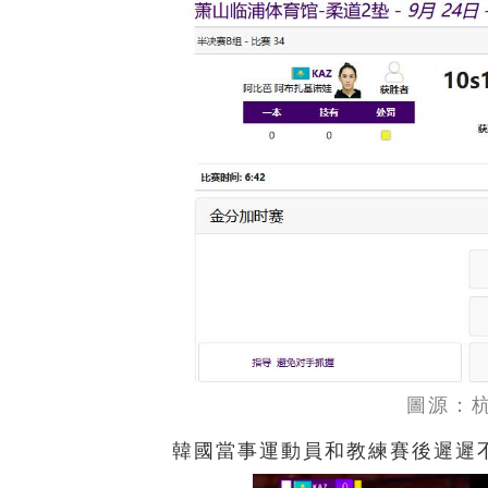
圖源：
韓國當事運動員和教練賽後遲遲