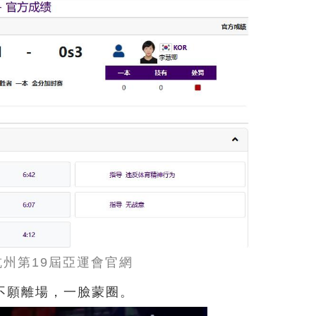
杭州第19屆亞運會官網
不願離場，一臉蒙圈。