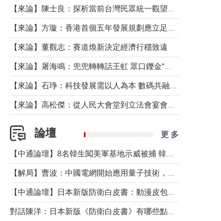
【來論】陳士良：探析當前台灣民眾統一觀望心態的深層成因
【來論】方璇：香港首個五年發展規劃應立足民生務實前行
【來論】董觀志：賽道煥新決定經濟行穩致遠
【來論】屠海鳴：兜兜轉轉話王虹 眾口鑠金“一邊倒”
【來論】石琤：科技發展需以人為本 數碼共融不應讓長者放棄傳統生活方式
【來論】高松傑：從人民大會堂到立法會宴會廳——香港管治新範式的完整拼圖
論壇
更 多
【中通論壇】8名韓生闖美軍基地示威被捕 韓國年輕人反美情緒從何而來？
【解局】曹波：中國電網開始應用量子技術，以後會不再停電嗎？
【中通論壇】日本新版防衛白皮書：動漫皮包藏不住軍國野心
對話陳洋：日本新版《防衛白皮書》有哪些點值得警惕？