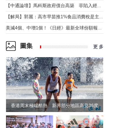
【中通論壇】馬科斯政府債台高築 菲陷入經濟困境與南海對抗惡循環？
【解局】郭麗：高市早苗推1%食品消費稅是主動作為還是被迫“飲鴆止渴”
美減4個、中增1個！《日經》最新全球份額報告透露了什麼？
圖集
更 多
香港周末極端酷熱 新界部分地區高見36度