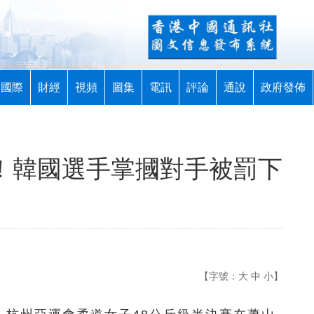
國際
財經
視頻
圖集
電訊
評論
通說
政府發佈
一！韓國選手掌摑對手被罰下
【字號：
大
中
小
】