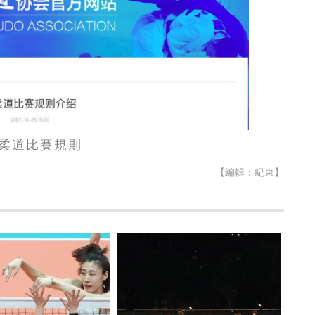
柔道比賽規則
【編輯：紀東】