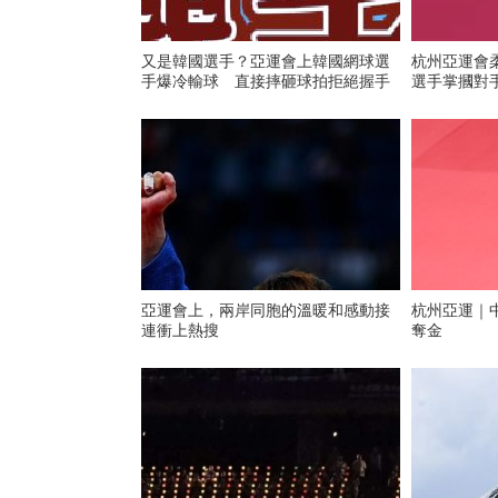
又是韓國選手？亞運會上韓國網球選
杭州亞運會
手爆冷輸球 直接摔砸球拍拒絕握手
選手掌摑對
亞運會上，兩岸同胞的溫暖和感動接
杭州亞運｜
連衝上熱搜
奪金