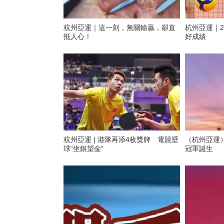
杭州亞運｜這一刻，無關輸贏，卻直
杭州亞運｜2
抵人心！
好成績
杭州亞運 | 港隊再添4枚獎牌 電競壁
（杭州亞運）
球“坐銀望金”
冠軍誕生