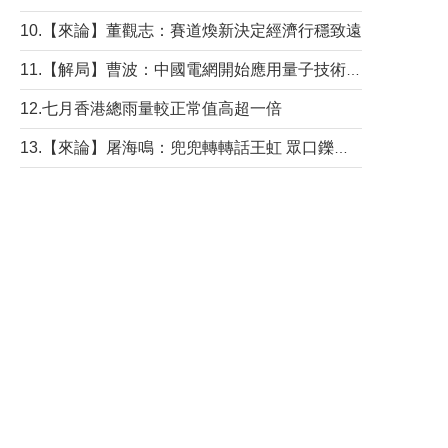
10.【來論】董觀志：賽道煥新決定經濟行穩致遠
11.【解局】曹波：中國電網開始應用量子技術，以後會不再停電嗎？
12.七月香港總雨量較正常值高超一倍
13.【來論】屠海鳴：兜兜轉轉話王虹 眾口鑠金“一邊倒”