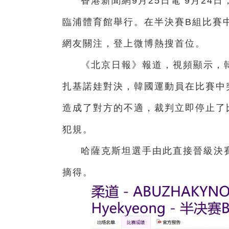
香港新聞網9月25日電 9月24
臨浦體育館舉行。在半決賽B組比賽
網友關注，登上微博熱搜首位。
《北京日報》報道，視頻顯示，
扎基諾娃對決，韓國運動員在比賽中
造成了對方的不適，裁判立即停止了
犯規。
哈薩克斯坦選手由此直接晉級決
摘得。