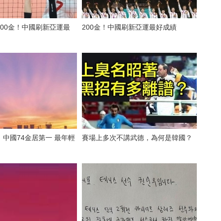
00金！中國刷新亞運最
200金！中國刷新亞運最好成績
中國74金居第一 最年輕
賽場上多次不講武德，為何是韓國？