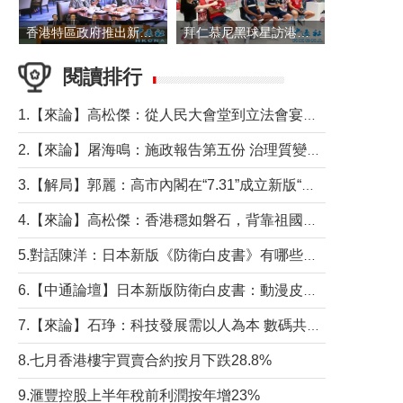
香港特區政府推出新一批銀色債券 每手1萬元保底息4.25厘
拜仁慕尼黑球星訪港 與球迷近距離互動
閱讀排行
1.【來論】高松傑：從人民大會堂到立法會宴會廳——香港管治新範式的完整拼圖
2.【來論】屠海鳴：施政報告第五份 治理質變脈絡清
3.【解局】郭麗：高市內閣在“7.31”成立新版“特高課”意欲何為？
4.【來論】高松傑：香港穩如磐石，背靠祖國才是真正的“終極護城河”
5.對話陳洋：日本新版《防衛白皮書》有哪些點值得警惕？
6.【中通論壇】日本新版防衛白皮書：動漫皮包藏不住軍國野心
7.【來論】石琤：科技發展需以人為本 數碼共融不應讓長者放棄傳統生活方式
8.七月香港樓宇買賣合約按月下跌28.8%
9.滙豐控股上半年稅前利潤按年增23%