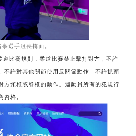
當事選手沮喪掩面。
柔道比賽規則，柔道比賽禁止擊打對方，不許
，不許對其他關節使用反關節動作；不許抓頭
對方頸椎或脊椎的動作。運動員所有的犯規行
賽資格。