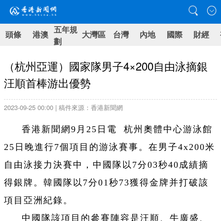
五年規
頭條
港澳
大灣區
台灣
內地
國際
財經
劃
（杭州亞運）國家隊男子4×200自由泳摘銀
汪順首棒游出優勢
2023-09-25 00:00 | 稿件來源：香港新聞網
香港新聞網9月25日電 杭州奧體中心游泳館
25日晚進行7個項目的游泳賽事。在男子4x200米
自由泳接力決賽中，中國隊以7分03秒40成績摘
得銀牌。韓國隊以7分01秒73獲得金牌并打破該
項目亞洲紀錄。
中國隊該項目的參賽陣容是汪順、牛廣盛、