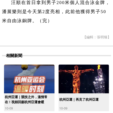
汪順在首日拿到男子200米個人混合泳金牌，
潘展樂則是今天第2度亮相，此前他獲得男子50
米自由泳銅牌。（完）
【編輯：張明臻】
相關新聞
杭州亞運｜競技之外，溫情常
杭州亞運｜再見了杭州亞運
在！視頻回顧杭州亞運會暖
10-09
10-09