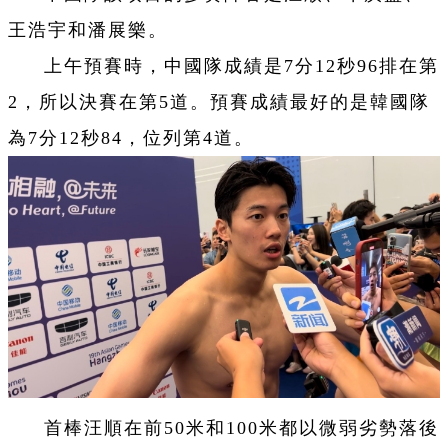
王浩宇和潘展樂。
上午預賽時，中國隊成績是7分12秒96排在第
2，所以決賽在第5道。預賽成績最好的是韓國隊
為7分12秒84，位列第4道。
首棒汪順在前50米和100米都以微弱劣勢落後