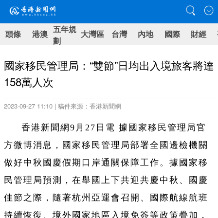
五年規
頭條
港澳
大灣區
台灣
內地
國際
財經
劃
國家移民管理局：“雙節”日均出入境旅客將達
158萬人次
2023-09-27 11:10 | 稿件來源：香港新聞網
香港新聞網9月27日電 據國家移民管理局官
方微博消息，國家移民管理局部署全國邊檢機關
做好中秋國慶假期口岸通關保障工作。據國家移
民管理局預測，在舉國上下共迎共慶中秋、國慶
佳節之際，隨著杭州亞運會召開、國際航線航班
持續恢復、境外國家地區入境免簽等政策疊加，