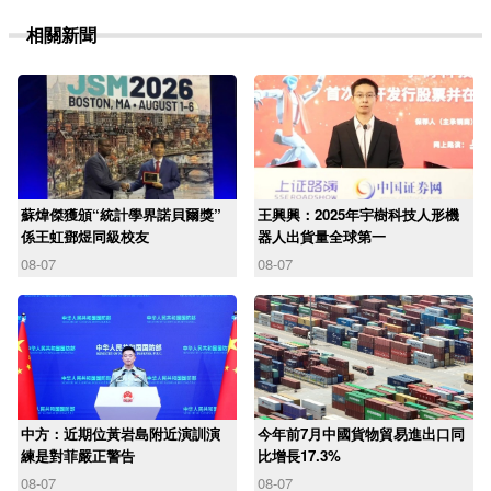
相關新聞
蘇煒傑獲頒“統計學界諾貝爾獎”
王興興：2025年宇樹科技人形機
係王虹鄧煜同級校友
器人出貨量全球第一
08-07
08-07
中方：近期位黃岩島附近演訓演
今年前7月中國貨物貿易進出口同
練是對菲嚴正警告
比增長17.3%
08-07
08-07