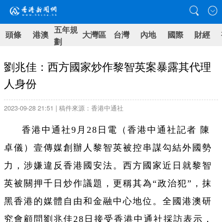
五年規
頭條
港澳
大灣區
台灣
內地
國際
財經
劃
劉兆佳：西方國家炒作黎智英案暴露其代理
人身份
2023-09-28 21:51 | 稿件來源：香港中通社
香港中通社9月28日電（香港中通社記者 陳
卓儀）壹傳媒創辦人黎智英被控串謀勾結外國勢
力，涉嫌違反香港國安法。西方國家近日就黎智
英被關押千日炒作議題，更稱其為“政治犯”，抹
黑香港的媒體自由和金融中心地位。全國港澳研
究會顧問劉兆佳28日接受香港中通社採訪表示，