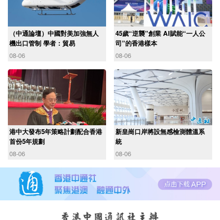
（中通論壇）中國對美加強無人
45歲“逆襲”創業 AI賦能“一人公
機出口管制 學者：貿易
司”的香港樣本
08-06
08-06
港中大發布5年策略計劃配合香港
新皇崗口岸將設無感檢測體溫系
首份5年規劃
統
08-06
08-06