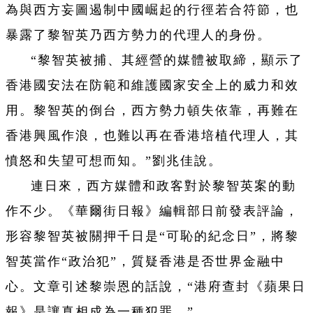
為與西方妄圖遏制中國崛起的行徑若合符節，也
暴露了黎智英乃西方勢力的代理人的身份。
“黎智英被捕、其經營的媒體被取締，顯示了
香港國安法在防範和維護國家安全上的威力和效
用。黎智英的倒台，西方勢力頓失依靠，再難在
香港興風作浪，也難以再在香港培植代理人，其
憤怒和失望可想而知。”劉兆佳說。
連日來，西方媒體和政客對於黎智英案的動
作不少。《華爾街日報》編輯部日前發表評論，
形容黎智英被關押千日是“可恥的紀念日”，將黎
智英當作“政治犯”，質疑香港是否世界金融中
心。文章引述黎崇恩的話說，“港府查封《蘋果日
報》是讓真相成為一種犯罪。”