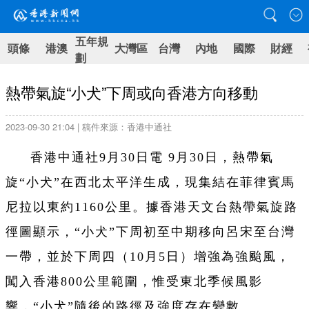
五年規
頭條
港澳
大灣區
台灣
內地
國際
財經
劃
熱帶氣旋“小犬”下周或向香港方向移動
2023-09-30 21:04 | 稿件來源：香港中通社
香港中通社9月30日電 9月30日，熱帶氣
旋“小犬”在西北太平洋生成，現集結在菲律賓馬
尼拉以東約1160公里。據香港天文台熱帶氣旋路
徑圖顯示，“小犬”下周初至中期移向呂宋至台灣
一帶，並於下周四（10月5日）增強為強颱風，
闖入香港800公里範圍，惟受東北季候風影
響，“小犬”隨後的路徑及強度存在變數。