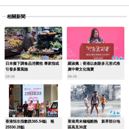
相關新聞
日本擬下調食品消費稅 專家指或
羅淑佩：香港以創新多元形式推
引發多重風險
廣中華文化瑰寶
08-06
08-06
香港恒生指數跌385.54點 報
香港周末極端酷熱 新界部分地
25530.28點
區高見36度