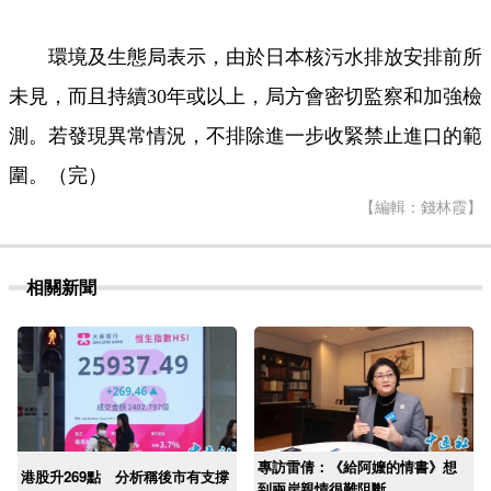
環境及生態局表示，由於日本核污水排放安排前所
未見，而且持續30年或以上，局方會密切監察和加強檢
測。若發現異常情況，不排除進一步收緊禁止進口的範
圍。（完）
【編輯：錢林霞】
相關新聞
專訪雷倩：《給阿嬤的情書》想
港股升269點 分析稱後市有支撐
到兩岸親情很難阻斷