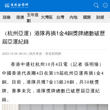
五年規
頭條
港澳
大灣區
台灣
內地
國際
財經
劃
（杭州亞運）港隊再摘1金4銅獎牌總數破歷
屆亞運紀錄
2023-10-05 08:34 | 稿件來源：香港新聞網
香港中通社杭州10月4日電（記者 張明臻）
中國香港代表團4日在第19屆杭州亞運再摘1金4
銅。目前，港隊共獲7金15銀28銅，共50枚獎
牌。賽事未完，港隊獎牌總數已破歷屆亞運紀
錄。