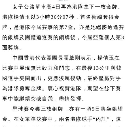
女子公路單車賽4日再為港隊拿下一枚金牌。
港隊楊倩玉以3小時36分07秒，首名衝線奪得金
牌，是港隊今屆賽事的第7金。亦是她繼麥迪遜賽
的銀牌及團體追逐賽的銅牌後，今屆亞運個人第3
面獎牌。
中國香港代表團團長霍啟剛表示，楊倩玉在
比賽中展現無比毅力和鬥志，在最後13公里與韓
國選手突圍而出，更憑淩厲後勁，最終壓贏對手
為港隊勇奪金牌。衷心祝賀港隊，期望在餘下賽
事中能繼續突破自我，盡情發揮。
壁球賽今獲三枚銅牌，亦有一項5日將坐銀望
金。在女單準決賽中，兩名港隊球手“內訌”，陳