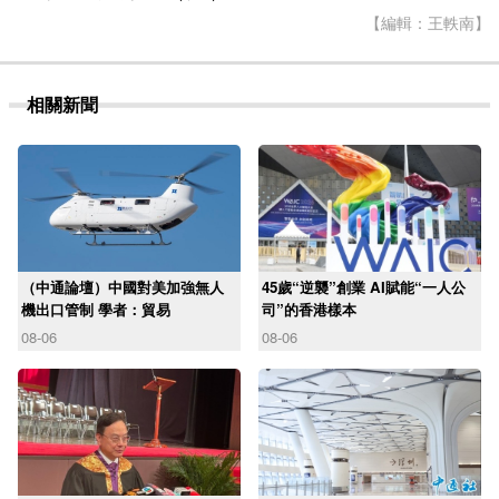
【編輯：王軼南】
相關新聞
（中通論壇）中國對美加強無人
45歲“逆襲”創業 AI賦能“一人公
機出口管制 學者：貿易
司”的香港樣本
08-06
08-06