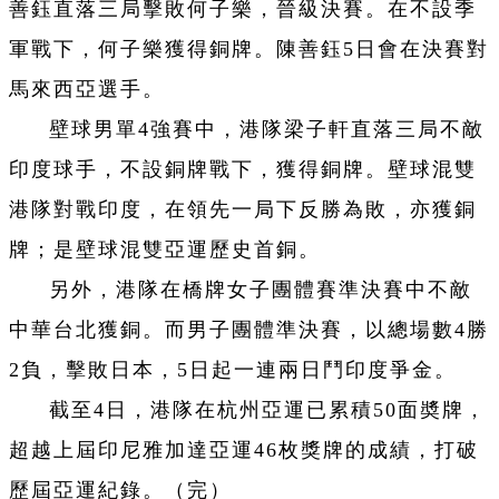
善鈺直落三局擊敗何子樂，晉級決賽。在不設季
軍戰下，何子樂獲得銅牌。陳善鈺5日會在決賽對
馬來西亞選手。
壁球男單4強賽中，港隊梁子軒直落三局不敵
印度球手，不設銅牌戰下，獲得銅牌。壁球混雙
港隊對戰印度，在領先一局下反勝為敗，亦獲銅
牌；是壁球混雙亞運歷史首銅。
另外，港隊在橋牌女子團體賽準決賽中不敵
中華台北獲銅。而男子團體準決賽，以總場數4勝
2負，擊敗日本，5日起一連兩日鬥印度爭金。
截至4日，港隊在杭州亞運已累積50面奬牌，
超越上屆印尼雅加達亞運46枚獎牌的成績，打破
歷屆亞運紀錄。（完）