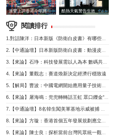
滙豐上調香港今年經濟增長預測至4.5%
酷熱天氣警告生效 本港高溫持續至下周
閱讀排行
1.對話陳洋：日本新版《防衛白皮書》有哪些點值得警惕？
2.【中通論壇】日本新版防衛白皮書：動漫皮包藏不住軍國野心
3.【來論】石琤：科技發展需以人為本 數碼共融不應讓長者放棄傳統生活方式
4.【來論】董觀志：賽道煥新決定經濟行穩致遠
5.【解局】曹波：中國電網開始應用量子技術，以後會不再停電嗎？
6.【來論】屠海鳴：兜兜轉轉話王虹 眾口鑠金“一邊倒”
7.【中通論壇】8名韓生闖美軍基地示威被捕 韓國年輕人反美情緒從何而來？
8.【來論】方璇：香港首個五年發展規劃應立足民生務實前行
9.【來論】陳士良：探析當前台灣民眾統一觀望心態的深層成因