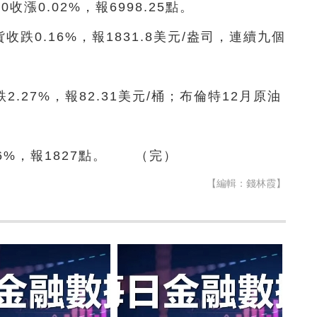
40收漲0.02%，報6998.25點。
貨收跌0.16%，報1831.8美元/盎司，連續九個
2.27%，報82.31美元/桶；布倫特12月原油
6%，報1827點。 （完）
【編輯：錢林霞】