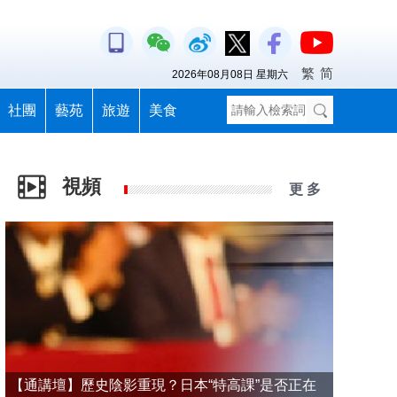
繁
简
2026年08月08日 星期六
社團
藝苑
旅遊
美食
視頻
更 多
【通講壇】歷史陰影重現？日本“特高課”是否正在