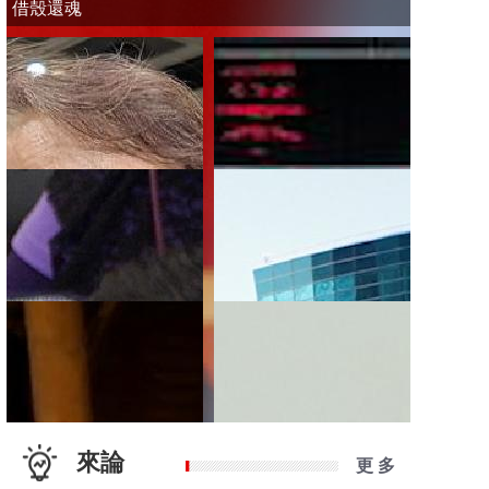
借殼還魂
來論
更 多