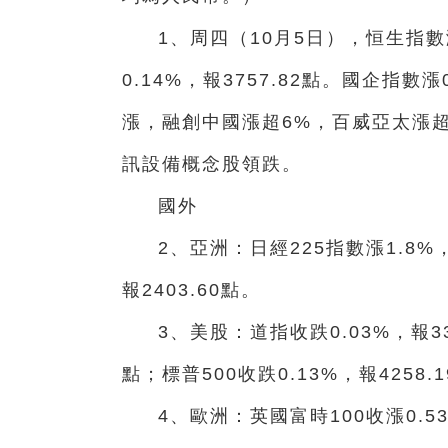
1、周四（10月5日），恒生指數漲
0.14%，報3757.82點。國企指數
漲，融創中國漲超6%，百威亞太漲
訊設備概念股領跌。
國外
2、亞洲：日經225指數漲1.8%，
報2403.60點。
3、美股：道指收跌0.03%，報331
點；標普500收跌0.13%，報4258.
4、歐洲：英國富時100收漲0.53