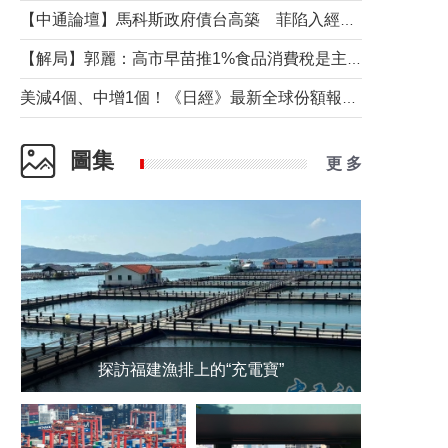
【中通論壇】馬科斯政府債台高築 菲陷入經濟困境與南海對抗惡循環？
【解局】郭麗：高市早苗推1%食品消費稅是主動作為還是被迫“飲鴆止渴”
美減4個、中增1個！《日經》最新全球份額報告透露了什麼？
圖集
更 多
探訪福建漁排上的“充電寶”