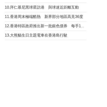
10.拜仁慕尼黑球星訪港 與球迷近距離互動
11.香港周末極端酷熱 新界部分地區高見36度
12.香港特區政府推出新一批銀色債券 每手1萬元保底息4.25厘
13.大熊貓生日主題電車在香港島行駛