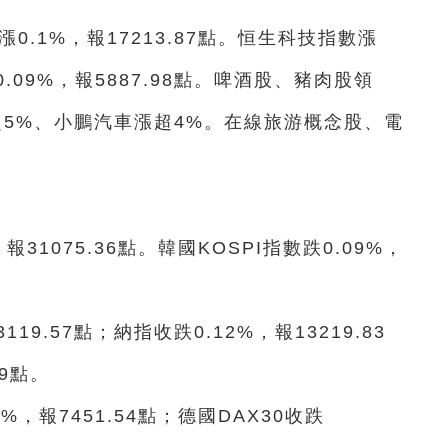
0.1%，報17213.87點。恒生科技指數漲
漲0.09%，報5887.98點。啤酒股、豬肉股領
超5%、小鵬汽車漲超4%。在線旅游概念股、電
報31075.36點。韓國KOSPI指數跌0.09%，
19.57點；納指收跌0.12%，報13219.83
19點。
%，報7451.54點；德國DAX30收跌