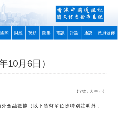
國際
財經
視頻
圖集
電訊
評論
通說
政府發佈
年10月6日）
【字號：
大
中
小
】
內外金融數據（以下貨幣單位除特別註明外，