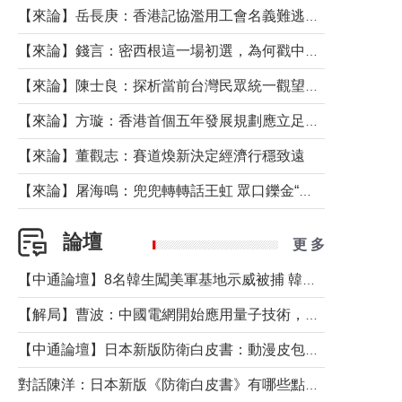
【來論】岳長庚：香港記協濫用工會名義難逃法律制裁
【來論】錢言：密西根這一場初選，為何戳中了兩黨最痛的神經？
【來論】陳士良：探析當前台灣民眾統一觀望心態的深層成因
【來論】方璇：香港首個五年發展規劃應立足民生務實前行
【來論】董觀志：賽道煥新決定經濟行穩致遠
【來論】屠海鳴：兜兜轉轉話王虹 眾口鑠金“一邊倒”
論壇
更 多
【中通論壇】8名韓生闖美軍基地示威被捕 韓國年輕人反美情緒從何而來？
【解局】曹波：中國電網開始應用量子技術，以後會不再停電嗎？
【中通論壇】日本新版防衛白皮書：動漫皮包藏不住軍國野心
對話陳洋：日本新版《防衛白皮書》有哪些點值得警惕？