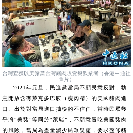
台灣查獲以美豬當台灣豬肉販賣餐飲業者（香港中通社
圖片）
2021年元旦，民進黨當局不顧民意反對，執
意開放含有萊克多巴胺（瘦肉精）的美國豬肉進
口。出於對當局進口抽檢的不信任，當時民眾幾
乎將“美豬”等同於“萊豬”，不願意冒吃美國豬肉
的風險，當局為盡量減少民眾疑慮，要求整條豬