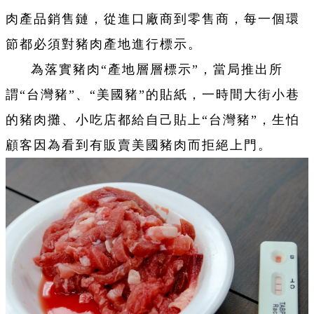
肉產品銷售鏈，從進口廠商到零售商，每一個環
節都必須對豬肉產地進行標示。
為落實豬肉“產地層層標示”，當局推出所
謂“台灣豬”、“美國豬”的貼紙，一時間大街小巷
的豬肉攤、小吃店都給自己貼上“台灣豬”，生怕
顧客因為看到有販賣美國豬肉而拒絕上門。