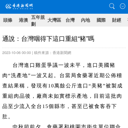
五年規
頭條
港澳
大灣區
台灣
內地
國際
財經
劃
通說：台灣咽得下這口重組“豬”嗎
2023-10-06 00:00 | 稿件來源：香港新聞網
台灣進口雞蛋爭議一波未平，進口美國豬
肉“洗產地”一波又起。台當局食藥署近期公佈稽
查結果稱，發現有10萬餘公斤進口“美豬”被製成
重組肉品後，廠商未如實標示產地，目前這批肉
品至少流入全台15個縣市，甚至已被食客吞下
肚。
中秋節前夕，食藥署和桃園市衛生單位聯合