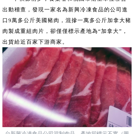
出動稽查，發現一家名為新興冷凍食品的公司進
口9萬多公斤美國豬肉，混摻一萬多公斤加拿大豬
肉製成重組肉片，卻僅僅標示產地為“加拿大”，
出貨給近百家下游商家。
台新興冷凍食品公司混制肉品，產地卻標示不實（圖