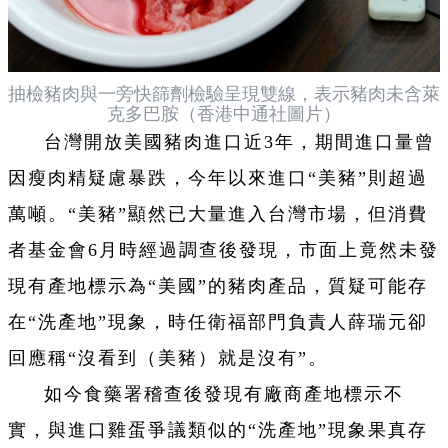
抽檢豬肉與一旁快篩劑檢驗呈現雙線，表示豬肉未含萊
克多巴胺（香港中通社圖片）
台灣開放美國豬肉進口近3年，期間進口量曾
因瘦肉精疑慮暴跌，今年以來進口“美豬”則超過
萬噸。“美豬”顯然已大量進入台灣市場，但消費
者基金會6月時經過調查後發現，市面上竟然未發
現有產地標示為“美國”的豬肉產品，質疑可能存
在“洗產地”現象，時任衛福部門負責人薛瑞元卻
回應稱“沒看到（美豬）就是沒有”。
如今食藥署稽查後發現有廠商產地標示不
實，與進口雞蛋爭議類似的“洗產地”現象果真存