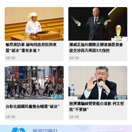
敏昂萊訪泰 緬甸現政府距與東
挪威足協向國際足聯道德委員會
盟“破冰”還有多遠？
提交涉因凡蒂諾3大指控
08-08
08-08
慈濟遭騙綠營要藍白道歉 柯文哲
台彰化縣國民黨整合輔選“破冰”
批“不要臉”
08-08
08-08