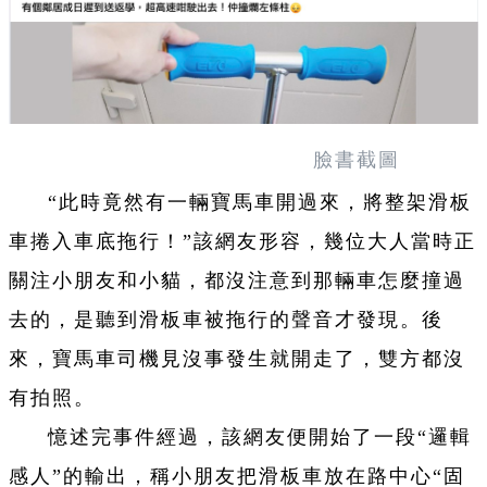
臉書截圖
“此時竟然有一輛寶馬車開過來，將整架滑板
車捲入車底拖行！”該網友形容，幾位大人當時正
關注小朋友和小貓，都沒注意到那輛車怎麼撞過
去的，是聽到滑板車被拖行的聲音才發現。後
來，寶馬車司機見沒事發生就開走了，雙方都沒
有拍照。
憶述完事件經過，該網友便開始了一段“邏輯
感人”的輸出，稱小朋友把滑板車放在路中心“固