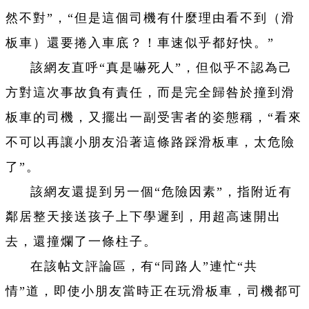
然不對”，“但是這個司機有什麼理由看不到（滑
板車）還要捲入車底？！車速似乎都好快。”
該網友直呼“真是嚇死人”，但似乎不認為己
方對這次事故負有責任，而是完全歸咎於撞到滑
板車的司機，又擺出一副受害者的姿態稱，“看來
不可以再讓小朋友沿著這條路踩滑板車，太危險
了”。
該網友還提到另一個“危險因素”，指附近有
鄰居整天接送孩子上下學遲到，用超高速開出
去，還撞爛了一條柱子。
在該帖文評論區，有“同路人”連忙“共
情”道，即使小朋友當時正在玩滑板車，司機都可