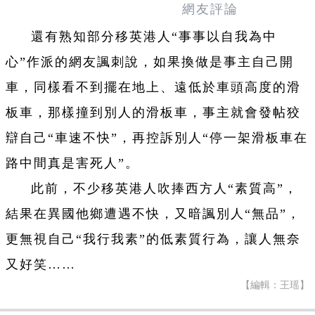
網友評論
還有熟知部分移英港人“事事以自我為中
心”作派的網友諷刺說，如果換做是事主自己開
車，同樣看不到擺在地上、遠低於車頭高度的滑
板車，那樣撞到別人的滑板車，事主就會發帖狡
辯自己“車速不快”，再控訴別人“停一架滑板車在
路中間真是害死人”。
此前，不少移英港人吹捧西方人“素質高”，
結果在異國他鄉遭遇不快，又暗諷別人“無品”，
更無視自己“我行我素”的低素質行為，讓人無奈
又好笑……
【編輯：王瑶】