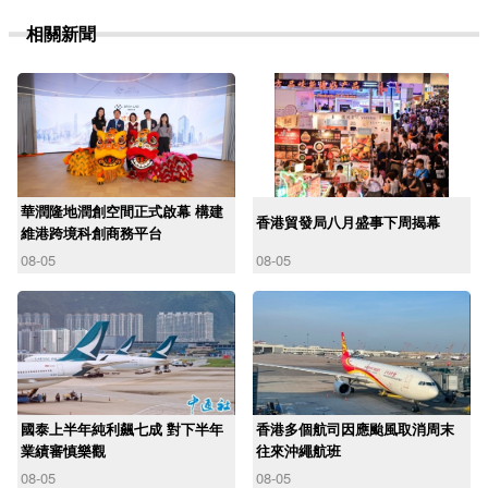
相關新聞
華潤隆地潤創空間正式啟幕 構建
香港貿發局八月盛事下周揭幕
維港跨境科創商務平台
08-05
08-05
國泰上半年純利飆七成 對下半年
香港多個航司因應颱風取消周末
業績審慎樂觀
往來沖繩航班
08-05
08-05