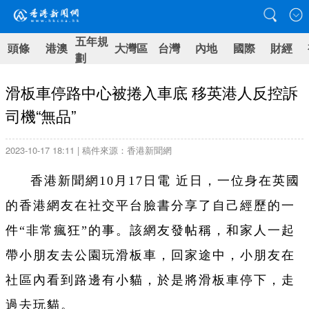
五年規
頭條
港澳
大灣區
台灣
內地
國際
財經
劃
滑板車停路中心被捲入車底 移英港人反控訴
司機“無品”
2023-10-17 18:11 | 稿件來源：香港新聞網
香港新聞網10月17日電
近日，一位身在英國
的香港網友在社交平台臉書分享了自己經歷的一
件“非常瘋狂”的事。該網友發帖稱，和家人一起
帶小朋友去公園玩滑板車，回家途中，小朋友在
社區內看到路邊有小貓，於是將滑板車停下，走
過去玩貓。